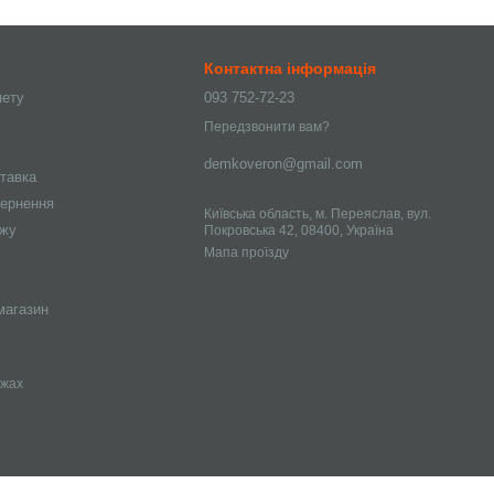
Контактна інформація
нету
093 752-72-23
Передзвонити вам?
demkoveron@gmail.com
ставка
вернення
Київська область, м. Переяслав, вул.
ажу
Покровська 42, 08400, Україна
Мапа проїзду
магазин
ежах