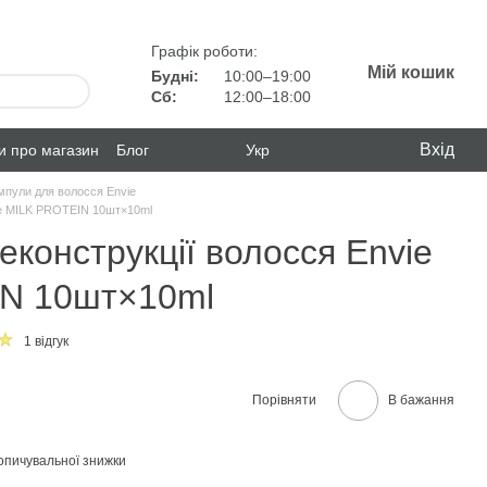
Графік роботи:
Мій кошик
Будні:
10:00–19:00
Сб:
12:00–18:00
Вхід
ки про магазин
Блог
Укр
мпули для волосся Envie
ie MILK PROTEIN 10шт×10ml
еконструкції волосся Envie
N 10шт×10ml
1 відгук
Порівняти
В бажання
опичувальної знижки