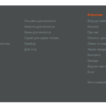
Клієнтам
Лосьйон для волосся
Вхід до кабі
Ампули для волосся
Каталог
я
Крем для волосся
Про нас
Скраб для шкіри голови
Оплата і до
олоссям
Гребінці
Обмін та по
Для тіла
Умови прод
Контакти
Бренди
Відгуки про 
Блог
Ми в соцмер