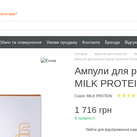
нити вам?
Обмін та повернення
Умови продажу
Контакти
Бренди
Відгу
Головна
Ампули для волосся
А
Ампули для реконструкції волосся Env
Ампули для р
MILK PROTEI
Серія: MILK PROTEIN
1 716 грн
В наявності
Увійти
для відображення нак
%