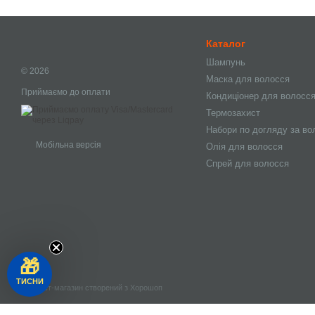
Каталог
Шампунь
© 2026
Маска для волосся
Приймаємо до оплати
Кондиціонер для волосс
Термозахист
Набори по догляду за в
Мобільна версія
Олія для волосся
Спрей для волосся
🎁
ТИСНИ
Інтернет-магазин створений з Хорошоп