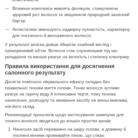
Вітамінні комплекси живлять фолікули, стимулюючи
здоровий ріст волосся та зміцнюючи природний захисний
бар’єр.
Антистатики зменшують надмірну пухнастість, характерну
для посіченого й виснаженого волосся.
У результаті зачіска довше зберігає охайний вигляд і
прикореневий об’єм. Волосся стає слухнянішим під час
укладання та менше реагує на вологість і статичну електрику.
Правила використання для досягнення
салонного результату
Досягти помітного лікувального ефекту складно без
правильної техніки миття голови. Тонке волосся чутливо
реагує на гарячу воду й інтенсивне тертя, тому техніка
нанесення, розподілу та змивання засобу не менш важлива,
ніж його склад.
Рекомендації трихологів щодо застосування шампуню для
тонкого волосся зводяться до кількох простих кроків:
Наносьте засіб переважно на шкіру голови, а довжину й
посічені кінчики промивайте піною, що стікає.