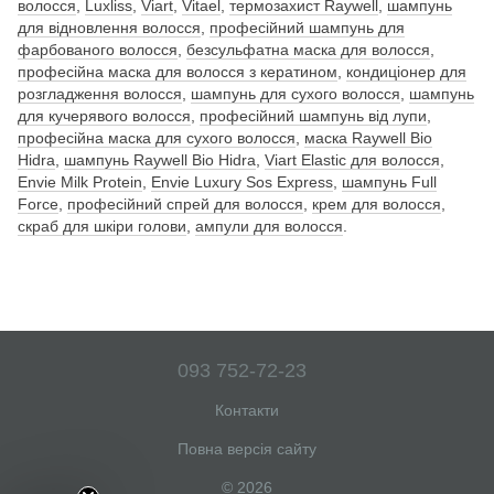
волосся
,
Luxliss
,
Viart
,
Vitael
,
термозахист Raywell
,
шампунь
для відновлення волосся
,
професійний шампунь для
фарбованого волосся
,
безсульфатна маска для волосся
,
професійна маска для волосся з кератином
,
кондиціонер для
розгладження волосся
,
шампунь для сухого волосся
,
шампунь
для кучерявого волосся
,
професійний шампунь від лупи
,
професійна маска для сухого волосся
,
маска Raywell Bio
Hidra
,
шампунь Raywell Bio Hidra
,
Viart Elastic для волосся
,
Envie Milk Protein
,
Envie Luxury Sos Express
,
шампунь Full
Force
,
професійний спрей для волосся
,
крем для волосся
,
скраб для шкіри голови
,
ампули для волосся
.
093 752-72-23
Контакти
Повна версія сайту
© 2026