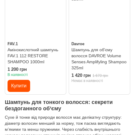
FAV.1
Davroe
Амінокислотний шампунь
Шампунь для об'єму
FAV.1 112 RESTORE
волосся DAVROE Volume
SHAMPOO 1000ml
Senses Amplifyling Shampoo
325ml
1 200 грн
В наявності
1 420 грн
1 670 грн
Немає в наявності
Купити
Шампунь для тонкого волосся: секрети
бездоганного об’єму
Сухе й тонке від природи волосся має делікатну структуру:
діаметр волосин менший за норму, тож пасма виглядають
м’якими та менш пружними. Через слабкість внутрішнього