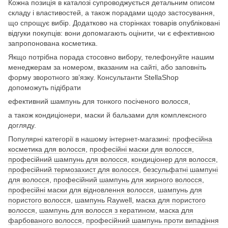
Кожна позиція в каталозі супроводжується детальним описом
складу і властивостей, а також порадами щодо застосування,
що спрощує вибір. Додатково на сторінках товарів опубліковані
відгуки покупців: вони допомагають оцінити, чи є ефективною
запропонована косметика.
Якщо потрібна порада стосовно вибору, телефонуйте нашим
менеджерам за номером, вказаним на сайті, або заповніть
форму зворотного зв’язку. Консультанти StellaShop
допоможуть підібрати
ефективний шампунь для тонкого посіченого волосся,
а також кондиціонери, маски й бальзами для комплексного
догляду.
Популярні категорії в нашому інтернет-магазині:
професійна
косметика для волосся
,
професійні маски для волосся
,
професійний шампунь для волосся
,
кондиціонер для волосся
,
професійний термозахист для волосся
,
безсульфатні шампуні
для волосся
,
професійний шампунь для жирного волосся
,
професійні маски для відновлення волосся
,
шампунь для
пористого волосся
,
шампунь Raywell
,
маска для пористого
волосся
,
шампунь для волосся з кератином
,
маска для
фарбованого волосся
,
професійний шампунь проти випадіння