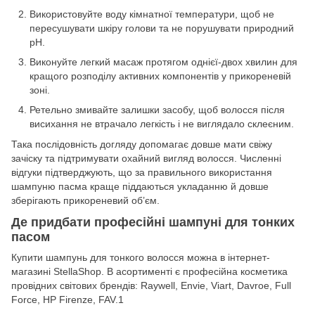
Використовуйте воду кімнатної температури, щоб не
пересушувати шкіру голови та не порушувати природний
pH.
Виконуйте легкий масаж протягом однієї-двох хвилин для
кращого розподілу активних компонентів у прикореневій
зоні.
Ретельно змивайте залишки засобу, щоб волосся після
висихання не втрачало легкість і не виглядало склеєним.
Така послідовність догляду допомагає довше мати свіжу
зачіску та підтримувати охайний вигляд волосся. Численні
відгуки підтверджують, що за правильного використання
шампуню пасма краще піддаються укладанню й довше
зберігають прикореневий об’єм.
Де придбати професійні шампуні для тонких
пасом
Купити шампунь для тонкого волосся можна в інтернет-
магазині StellaShop. В асортименті є професійна косметика
провідних світових брендів: Raywell, Envie, Viart, Davroe, Full
Force, HP Firenze, FAV.1