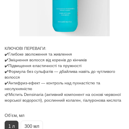
КЛЮЧОВІ ПЕРЕВАГИ:
✔️Глибоке зволоження та живлення
✔️Зміцнення волосся від коренів до кінчиків
✔️Підвищення еластичності та пружності
✔️Формула без сульфатів — дбайлива навіть до чутливого
волосся
✔️Антифриз-ефект — контроль над пухнастістю та
неслухняністю
🌿Містить Densinaria (активний компонент на основі червоної
морської водорості), рослинний колаген, гіалуронова кислота
Об'єм, мл
1 л
300 мл