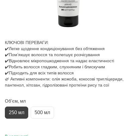
КЛЮЧОВІ ПЕРЕВАГИ:
✔️Легке щоденне кондиціонування без обтяження
✔️Пом’якшує волосся та полегшує розчісування
✔️Відновлює мікропошкодження та надає еластичності
✔️Робить волосся гладким, слухняним і блискучим
✔️Підходить для всіх типів волосся
🌿 Активні компоненти: олія жожоба, кокосові тригліцериди,
пантенол, хітозан, гідролізовані протеїни рису та сої
Об'єм, мл
250 мл
500 мл