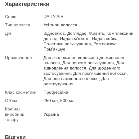
Характеристики
Серія
DAILY AIR
Тип волосся
Усі типи волосся
Дія
Відновлює, Доглядає, Живить, Комплексний
догляд, Надає м'якість, Надає сяйва,
Полегшує розчісування, Розгладжує,
Пом'якшує
Призначення
Для зволоження волосся, Для живлення
волосся, Для легкого розчісування, Для
відновлення волосся, Для щоденного
застосування, Для пом'якшення волосся,
Для розгладження волосся, Для
розплутування
Клас косметики
Професійна
Об'єм
250 мл, 500 мл
Країна-
виробник
Україна
товару
Відгуки