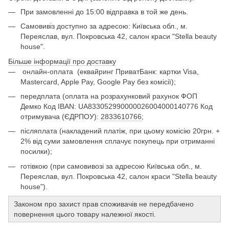
При замовленні до 15:00 відправка в той же день.
Самовивіз доступно за адресою: Київська обл., м.
Переяслав, вул. Покровська 42, салон краси "Stella beauty
house".
Більше інформації про доставку
онлайн-оплата
(еквайринг ПриватБанк: картки Visa,
Mastercard, Apple Pay, Google Pay без комісії);
передплата (оплата на розрахунковий рахунок ФОП
Демко Код IBAN: UA833052990000026004000140776 Код
отримувача (ЄДРПОУ):
2833610766
;
післяплата (накладений платіж, при цьому комісію 20грн. +
2% від суми замовлення сплачує покупець при отриманні
посилки);
готівкою (при самовивозі за адресою Київська обл., м.
Переяслав, вул. Покровська 42, салон краси "Stella beauty
house").
Законом про захист прав споживачів не передбачено
повернення цього товару належної якості.