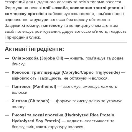
створений для щоденного догляду за всіма типами волосся.
Формула на основі
олії жожоба
,
кокосових тригліцеридів
і
комплексу протеїнів
забезпечує зволоження, пом’якшення і
відновлення структури волосся без ефекту обтяження.
Завдяки
хітозану
,
пантенолу
та кондиціонуючим агентам
засіб полегшує розчісування, дарує волоссю м’якість, гладкість
і природний блиск.
Активні інгредієнти:
Олія жожоба (Jojoba Oil)
— живить, пом’якшує та додає
блиску.
Кокосові тригліцериди (Caprylic/Capric Triglyceride)
—
відновлюють і захищають, не обтяжуючи волосся.
Пантенол (Panthenol)
— зволожує, зменшує ламкість
волосся.
Хітозан (Chitosan)
— формує захисну плівку та утримує
вологу.
Рисові та соєві протеїни (Hydrolyzed Rice Protein,
Hydrolyzed Soy Protein)
— надають еластичності та
блиску, зміцнюють структуру волосся.