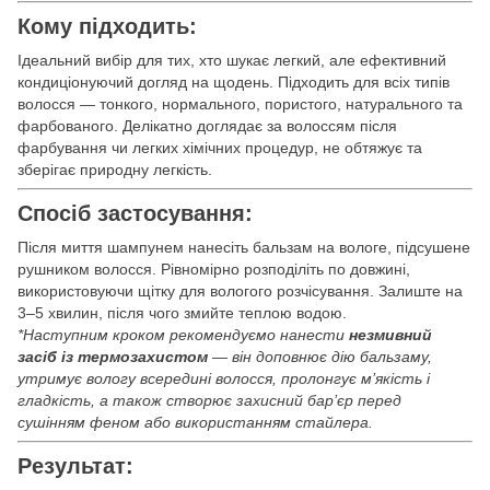
Кому підходить:
Ідеальний вибір для тих, хто шукає легкий, але ефективний
кондиціонуючий догляд на щодень. Підходить для всіх типів
волосся — тонкого, нормального, пористого, натурального та
фарбованого. Делікатно доглядає за волоссям після
фарбування чи легких хімічних процедур, не обтяжує та
зберігає природну легкість.
Спосіб застосування:
Після миття шампунем нанесіть бальзам на вологе, підсушене
рушником волосся. Рівномірно розподіліть по довжині,
використовуючи щітку для вологого розчісування. Залиште на
3–5 хвилин, після чого змийте теплою водою.
*
Наступним кроком рекомендуємо нанести
незмивний
засіб із термозахистом
— він доповнює дію бальзаму,
утримує вологу всередині волосся, пролонгує м’якість і
гладкість, а також створює захисний бар’єр перед
сушінням феном або використанням стайлера.
Результат: