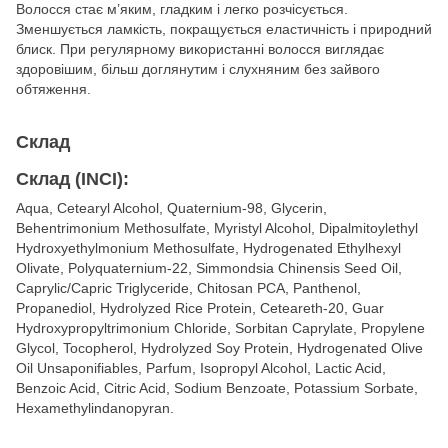
Волосся стає м’яким, гладким і легко розчісується.
Зменшується ламкість, покращується еластичність і природний
блиск. При регулярному використанні волосся виглядає
здоровішим, більш доглянутим і слухняним без зайвого
обтяження.
Склад
Склад (INCI):
Aqua, Cetearyl Alcohol, Quaternium-98, Glycerin,
Behentrimonium Methosulfate, Myristyl Alcohol, Dipalmitoylethyl
Hydroxyethylmonium Methosulfate, Hydrogenated Ethylhexyl
Olivate, Polyquaternium-22, Simmondsia Chinensis Seed Oil,
Caprylic/Capric Triglyceride, Chitosan PCA, Panthenol,
Propanediol, Hydrolyzed Rice Protein, Ceteareth-20, Guar
Hydroxypropyltrimonium Chloride, Sorbitan Caprylate, Propylene
Glycol, Tocopherol, Hydrolyzed Soy Protein, Hydrogenated Olive
Oil Unsaponifiables, Parfum, Isopropyl Alcohol, Lactic Acid,
Benzoic Acid, Citric Acid, Sodium Benzoate, Potassium Sorbate,
Hexamethylindanopyran.