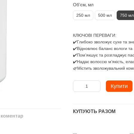
Об'єм, мл
250 мл
500 мл
750 мл
КЛЮЧОВІ ПЕРЕВАГИ:
✔️Глибоко зволожує сухе та з
✔️Відновлює баланс вологи та
✔️Пом’якшує та розгладжує па
✔️Надає волоссю м’якість, ела
🌿Містить зволожувальний комп
Купити
КУПУЮТЬ РАЗОМ
 коментар