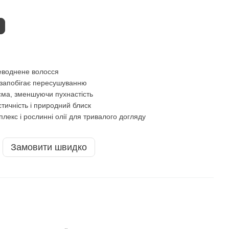
неводнене волосся
 запобігає пересушуванню
сма, зменшуючи пухнастість
стичність і природний блиск
лекс і рослинні олії для тривалого догляду
Замовити швидко
КУ