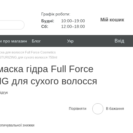
Графік роботи:
Мій кошик
Будні:
10:00–19:00
Сб:
12:00–18:00
Вхід
ки про магазин
Блог
Укр
ка для волосся Full Force Cosmetics
ISTURIZING для сухого волосся 750ml
аска гідра Full Force
G для сухого волосся
ідгук
Порівняти
В бажання
опичувальної знижки