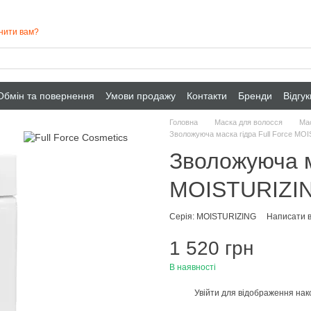
нити вам?
Обмін та повернення
Умови продажу
Контакти
Бренди
Відгу
Головна
Маска для волосся
Мас
Зволожуюча маска гідра Full Force MO
Зволожуюча м
MOISTURIZIN
Серія: MOISTURIZING
Написати в
1 520 грн
В наявності
Увійти
для відображення нак
%