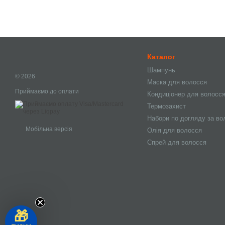
Каталог
Шампунь
© 2026
Маска для волосся
Приймаємо до оплати
Кондиціонер для волосс
Термозахист
Набори по догляду за в
Мобільна версія
Олія для волосся
Спрей для волосся
🎁