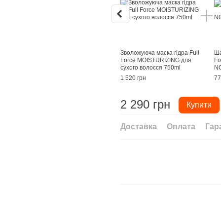
Зволожуюча маска гідра Full
Ша
Force MOISTURIZING для
Fo
сухого волосся 750ml
NO
1 520 грн
77
2 290 грн
Купити
Доставка
Оплата
Гар