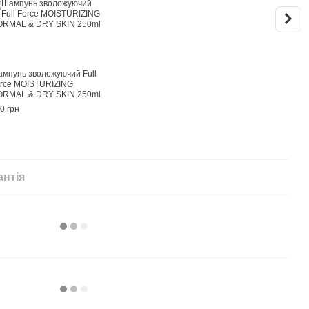
мпунь зволожуючий Full
Зволо
rce MOISTURIZING
Forc
RMAL & DRY SKIN 250ml
сухо
0 грн
1 520
3 
антія