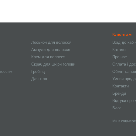
Клієнтам
Лосьйон для волосся
Вхід до кабі
Ампули для волосся
Каталог
я
Крем для волосся
Про нас
Скраб для шкіри голови
Оплата і до
олоссям
Гребінці
Обмін та по
Для тіла
Умови прод
Контакти
Бренди
Відгуки про 
Блог
Ми в соцмер