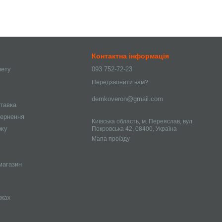
Контактна інформація
нету
093 752-72-23
Передзвонити вам?
demkoveron@gmail.com
ставка
вернення
Київська область, м. Переяслав, вул.
ажу
Покровська 42, 08400, Україна
Мапа проїзду
магазин
ежах