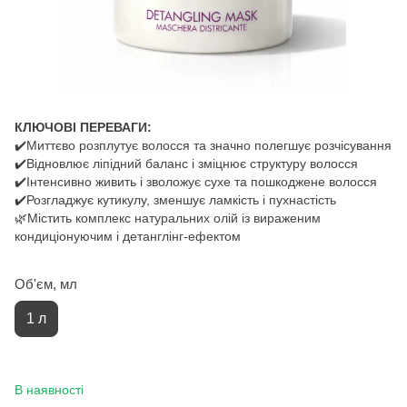
КЛЮЧОВІ ПЕРЕВАГИ:
✔️Миттєво розплутує волосся та значно полегшує розчісування
✔️Відновлює ліпідний баланс і зміцнює структуру волосся
✔️Інтенсивно живить і зволожує сухе та пошкоджене волосся
✔️Розгладжує кутикулу, зменшує ламкість і пухнастість
🌿Містить комплекс натуральних олій із вираженим
кондиціонуючим і детанглінг-ефектом
Об'єм, мл
1 л
В наявності