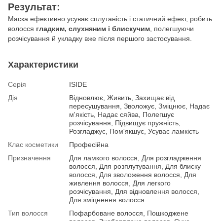
Результат:
Маска ефективно усуває сплутаність і статичний ефект, робить
волосся
гладким, слухняним і блискучим
, полегшуючи
розчісування й укладку вже після першого застосування.
Характеристики
Серія
ISIDE
Дія
Відновлює, Живить, Захищає від
пересушування, Зволожує, Зміцнює, Надає
м'якість, Надає сяйва, Полегшує
розчісування, Підвищує пружність,
Розгладжує, Пом'якшує, Усуває ламкість
Клас косметики
Професійна
Призначення
Для ламкого волосся, Для розгладження
волосся, Для розплутування, Для блиску
волосся, Для зволоження волосся, Для
живлення волосся, Для легкого
розчісування, Для відновлення волосся,
Для зміцнення волосся
Тип волосся
Пофарбоване волосся, Пошкоджене