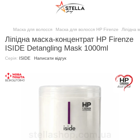
;
Маска для волосся
Маска для волосся HP Firenze
Ліпідна 
Ліпідна маска-концентрат HP Firenze
ISIDE Detangling Mask 1000ml
Серія:
ISIDE
Написати відгук