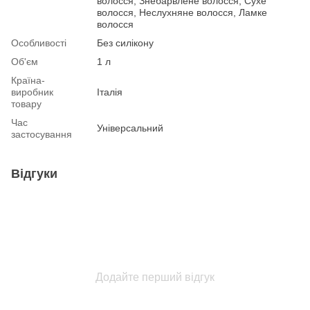
волосся, Знебарвлене волосся, Сухе
волосся, Неслухняне волосся, Ламке
волосся
Особливості
Без силікону
Об'єм
1 л
Країна-
виробник
Італія
товару
Час
Універсальний
застосування
Відгуки
Додайте перший відгук