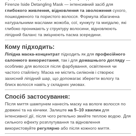
Firenze Iside Detangling Mask — інтенсивний засіб для
глибокого живлення, відновлення та зволоження
сухого,
пошкодженого та пористого волосся. Формула збагачена
натуральними маслами жожоба, сої, кунжуту та мигдалю, які
глибоко проникають у структуру волосини, відновлюють
ліпідний баланс та зміцнюють пасма зсередини.
Кому підходить:
Ліпідна маска-концентрат
підходить як для
професійного
салонного використання
, так і для
домашнього догляду
—
особливо для волосся після фарбування, освітлення чи
частого стайлінгу. Маска не містить силіконів і створює
захисний ліпідний шар, що допомагає зберегти вологу та
блиск волосся навіть у складних умовах.
Спосіб застосування:
Після миття шампунем нанесіть маску на вологе волосся по
довжині та на кінчики. Залиште
на 5–10 хвилин
для
інтенсивної дії, після чого ретельно змийте теплою водою. Для
сильного ефекту розплутування та відновлення
використовуйте
регулярно
або після кожного миття.