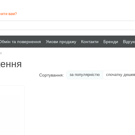
нити вам?
Обмін та повернення
Умови продажу
Контакти
Бренди
Відгу
ся
ження
за популярністю
спочатку деше
Сортування: