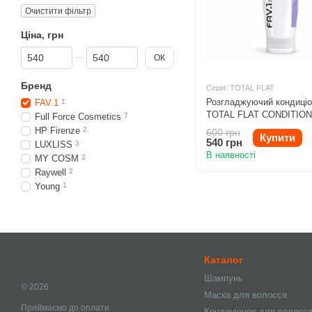
Очистити фільтр
Ціна, грн
Від Ціна, грн
До Ціна, грн
ОК
Бренд
Серія: TOTAL FLAT
Розгладжуючий кондиціо
FAV.1
1
TOTAL FLAT CONDITION
Full Force Cosmetics
7
HP Firenze
2
600 грн
Купити
540 грн
LUXLISS
3
В наявності
MY COSM
2
Raywell
2
Young
1
Каталог
Шампунь
© 2026
Маска для волосся
Приймаємо до оплати
Кондиціонер для волосс