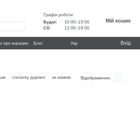
Графік роботи:
Мій кошик
Будні:
10:00–19:00
Сб:
12:00–18:00
Вхід
ки про магазин
Блог
Укр
вше
спочатку дорожчі
за назвою
Відображення: