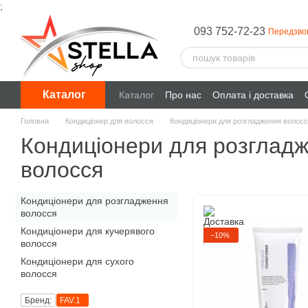
;
Перейти до основного контенту
093 752-72-23
Передзво
Каталог
Каталог
Про нас
Оплата і доставка
Головна
Кондиціонер для волосся
Кондиціонери для розгладження волос
Кондиціонери для розглад
волосся
Кондиціонери для розгладження
волосся
Кондиціонери для кучерявого
−10%
волосся
Кондиціонери для сухого
волосся
Бренд:
FAV.1