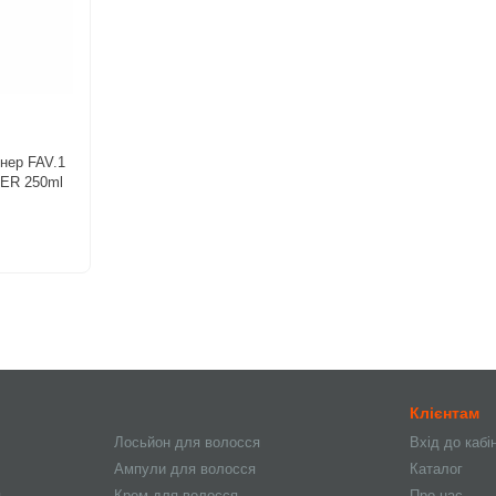
нер FAV.1
ER 250ml
Клієнтам
Лосьйон для волосся
Вхід до кабі
Ампули для волосся
Каталог
я
Крем для волосся
Про нас