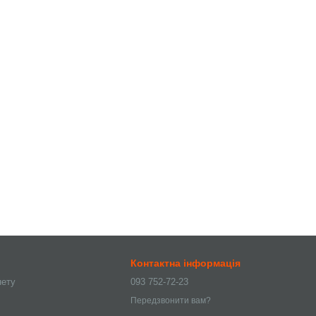
Контактна інформація
нету
093 752-72-23
Передзвонити вам?