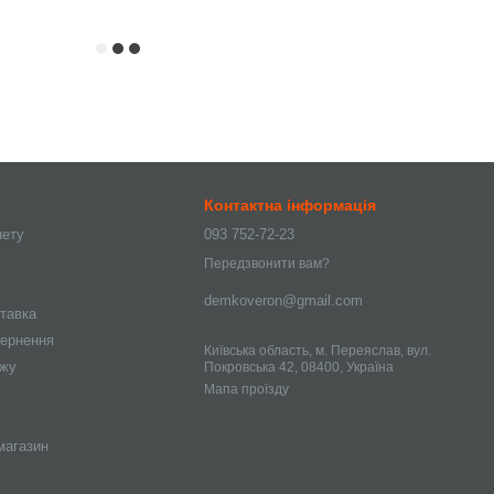
Контактна інформація
нету
093 752-72-23
Передзвонити вам?
demkoveron@gmail.com
ставка
вернення
Київська область, м. Переяслав, вул.
ажу
Покровська 42, 08400, Україна
Мапа проїзду
магазин