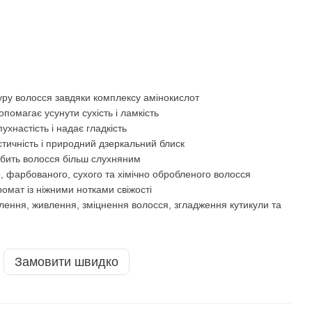
уру волосся завдяки комплексу амінокислот
помагає усунути сухість і ламкість
ухнастість і надає гладкість
стичність і природний дзеркальний блиск
обить волосся більш слухняним
, фарбованого, сухого та хімічно обробленого волосся
омат із ніжними нотками свіжості
лення, живлення, зміцнення волосся, згладження кутикули та
Замовити швидко