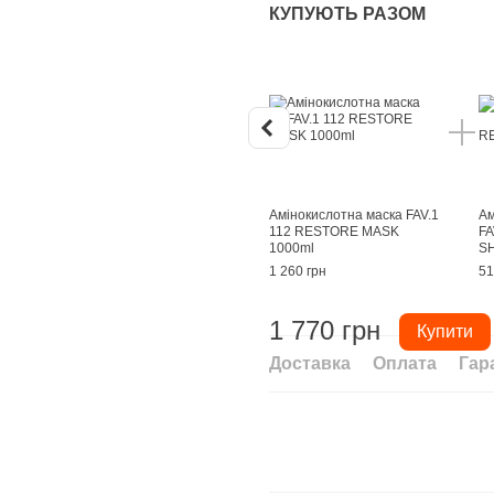
КУПУЮТЬ РАЗОМ
Амінокислотна маска FAV.1
Ам
112 RESTORE MASK
FA
1000ml
S
1 260 грн
51
1 770 грн
Купити
Доставка
Оплата
Гар