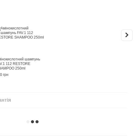
КУ
інокислотний шампунь
Амін
V.1 112 RESTORE
112 
HAMPOO 250ml
1000
0 грн
1 260
2 
антія