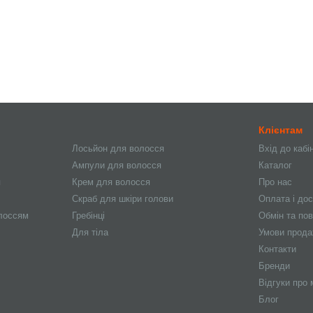
Клієнтам
Лосьйон для волосся
Вхід до кабі
Ампули для волосся
Каталог
я
Крем для волосся
Про нас
Скраб для шкіри голови
Оплата і до
олоссям
Гребінці
Обмін та по
Для тіла
Умови прод
Контакти
Бренди
Відгуки про 
Блог