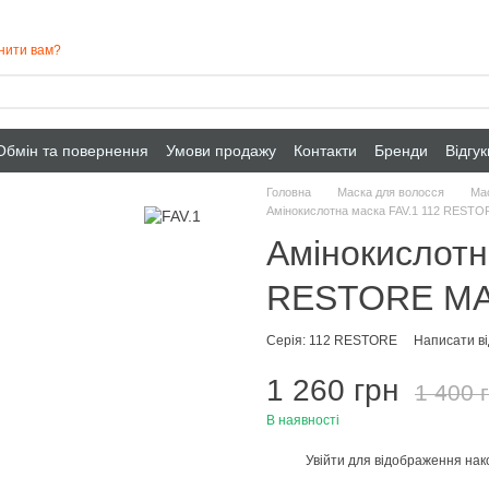
нити вам?
Обмін та повернення
Умови продажу
Контакти
Бренди
Відгу
Головна
Маска для волосся
Мас
Амінокислотна маска FAV.1 112 REST
Амінокислотн
RESTORE M
Серія: 112 RESTORE
Написати ві
1 260 грн
1 400 
В наявності
Увійти
для відображення нак
%