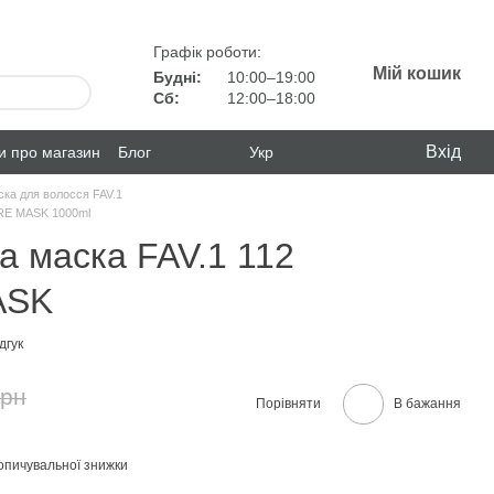
Графік роботи:
Мій кошик
Будні:
10:00–19:00
Сб:
12:00–18:00
Вхід
ки про магазин
Блог
Укр
ка для волосся FAV.1
ORE MASK 1000ml
а маска FAV.1 112
ASK
дгук
грн
Порівняти
В бажання
опичувальної знижки