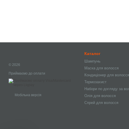
Каталог
Шампунь
© 2026
Маска для волосся
Приймаємо до оплати
Кондиціонер для волосс
Термозахист
Набори по догляду за в
Мобільна версія
Олія для волосся
Спрей для волосся