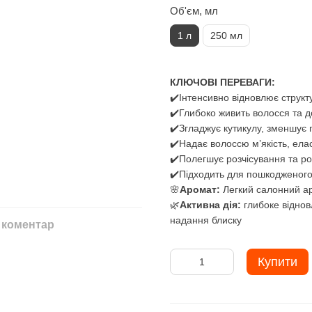
Об'єм, мл
1 л
250 мл
КЛЮЧОВІ ПЕРЕВАГИ:
✔️Інтенсивно відновлює структ
✔️Глибоко живить волосся та до
✔️Згладжує кутикулу, зменшує п
✔️Надає волоссю м’якість, ела
✔️Полегшує розчісування та р
✔️Підходить для пошкодженого
🌸
Аромат:
Легкий салонний ар
🌿
Активна дія:
глибоке віднов
надання блиску
 коментар
Купити