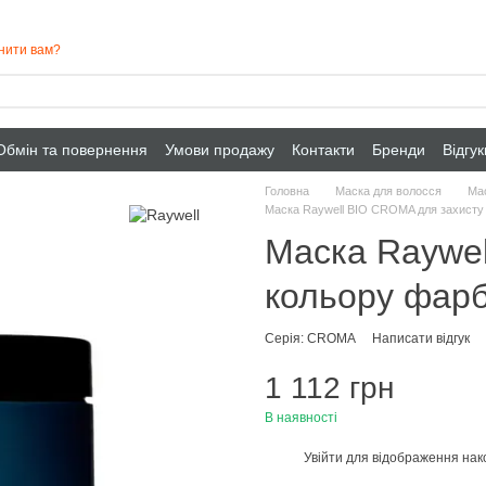
нити вам?
Обмін та повернення
Умови продажу
Контакти
Бренди
Відгу
Головна
Маска для волосся
Мас
Маска Raywell BIO CROMA для захисту
Маска Raywel
кольору фарб
Серія: CROMA
Написати відгук
1 112 грн
В наявності
Увійти
для відображення нак
%