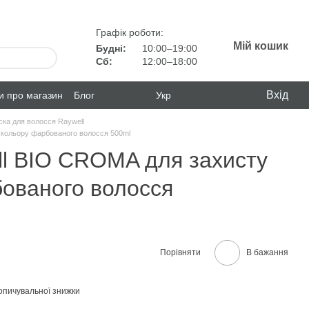
Графік роботи:
Мій кошик
Будні:
10:00–19:00
Сб:
12:00–18:00
Вхід
ки про магазин
Блог
Укр
ка для волосся Raywell
 кольору фарбованого волосся 500ml
l BIO CROMA для захисту
ованого волосся
Порівняти
В бажання
опичувальної знижки