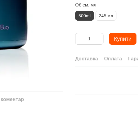
Об'єм, мл
500ml
245 мл
Купити
Доставка
Оплата
Гар
 коментар