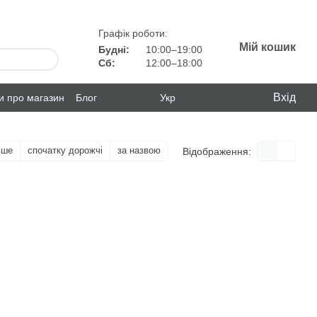
Графік роботи:
Мій кошик
Будні:
10:00–19:00
Сб:
12:00–18:00
Вхід
ки про магазин
Блог
Укр
вше
спочатку дорожчі
за назвою
Відображення: