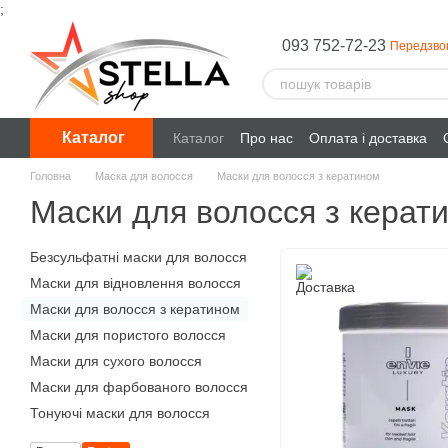
;
Перейти до основного контенту
093 752-72-23
Передзво
Каталог
Каталог
Про нас
Оплата і доставка
Головна
Маска для волосся
Маски для волосся з кератином
Маски для волосся з керат
Безсульфатні маски для волосся
Маски для відновлення волосся
Маски для волосся з кератином
Маски для пористого волосся
Маски для сухого волосся
Маски для фарбованого волосся
Тонуючі маски для волосся