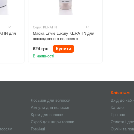
12
12
Серія: KERATIN
ATIN для
Маска Envie Luxury KERATIN для
пошкодженого волосся з
кератином 250ml
624 грн
Купити
В наявності
Клієнтам
Лосьйон для волосся
Вхід до кабі
Ампули для волосся
Каталог
я
Крем для волосся
Про нас
Скраб для шкіри голови
Оплата і до
олоссям
Гребінці
Обмін та по