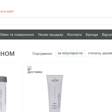
нити вам?
Обмін та повернення
Умови продажу
Контакти
Бренди
Відгу
ином
за популярністю
спочатку деше
Сортування: