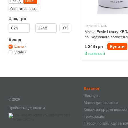
Бренд:
Envie
Очистити фільтр
Ціна, грн
Від Ціна, грн
До Ціна, грн
Серія: KERATIN
ОК
Маска Envie Luxury KER
пошкодженого волосся з
Бренд
кератином 1000ml
1 248 грн
Купити
Envie
2
Vitael
2
В наявності
Каталог
Шампунь
© 2026
Маска для волосся
Приймаємо до оплати
Кондиціонер для волосс
Термозахист
Набори по догляду за в