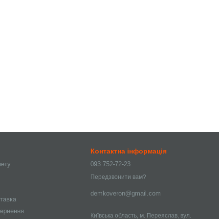
Контактна інформація
нету
093 752-72-23
Передзвонити вам?
demkoveron@gmail.com
ставка
вернення
Київська область, м. Переяслав, вул.