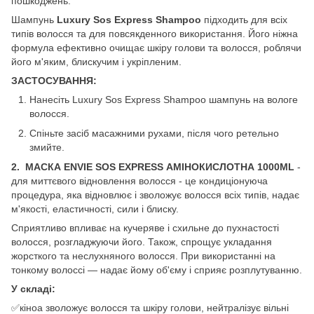
пошкоджень.
Шампунь
Luxury Sos Express Shampoo
підходить для всіх
типів волосся та для повсякденного використання. Його ніжна
формула ефективно очищає шкіру голови та волосся, роблячи
його м'яким, блискучим і укріпленим.
ЗАСТОСУВАННЯ:
Нанесіть Luxury Sos Express Shampoo шампунь на вологе
волосся.
Спіньте засіб масажними рухами, після чого ретельно
змийте.
2. МАСКА ENVIE SOS EXPRESS АМІНОКИСЛОТНА 1000ML
-
для миттєвого відновлення волосся - це кондиціонуюча
процедура, яка відновлює і зволожує волосся всіх типів, надає
м'якості, еластичності, сили і блиску.
Сприятливо впливає на кучеряве і схильне до пухнастості
волосся, розгладжуючи його. Також, спрощує укладання
жорсткого та неслухняного волосся. При використанні на
тонкому волоссі — надає йому об'єму і сприяє розплутуванню.
У складі:
✅кіноа зволожує волосся та шкіру голови, нейтралізує вільні