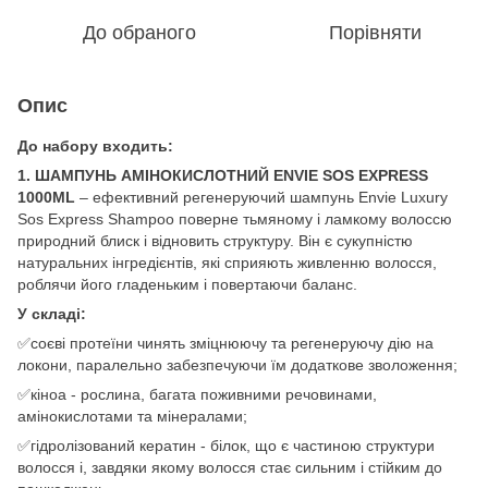
До обраного
Порівняти
Опис
До набору входить:
1. ШАМПУНЬ АМІНОКИСЛОТНИЙ ENVIE SOS EXPRESS
1000ML
– ефективний регенеруючий шампунь Envie Luxury
Sos Express Shampoo поверне тьмяному і ламкому волоссю
природний блиск і відновить структуру. Він є сукупністю
натуральних інгредієнтів, які сприяють живленню волосся,
роблячи його гладеньким і повертаючи баланс.
У складі:
✅соєві протеїни чинять зміцнюючу та регенеруючу дію на
локони, паралельно забезпечуючи їм додаткове зволоження;
✅кіноа - рослина, багата поживними речовинами,
амінoкислoтaми та мінералами;
✅гідролізований кератин - білок, що є частиною структури
волосся і, завдяки якому волосся стає сильним і стійким до