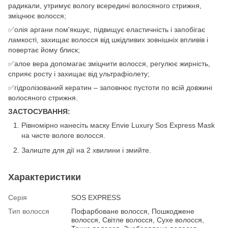
радикали, утримує вологу всередині волосяного стрижня,
зміцнює волосся;
✅олія аргани пом'якшує, підвищує еластичність і запобігає
ламкості, захищає волосся від шкідливих зовнішніх впливів і
повертає йому блиск;
✅алое вера допомагає зміцнити волосся, регулює жирність,
сприяє росту і захищає від ультрафіолету;
✅гідролізований кератин – заповнює пустоти по всій довжині
волосяного стрижня.
ЗАСТОСУВАННЯ:
Рівномірно нанесіть маску Envie Luxury Sos Express Mask
на чисте вологе волосся.
Залиште для дії на 2 хвилини і змийте.
Характеристики
Серія
SOS EXPRESS
Тип волосся
Пофарбоване волосся, Пошкоджене
волосся, Світле волосся, Сухе волосся,