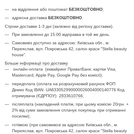
на відділення або поштомат
БЕЗКОШТОВНО
;
адресна доставка
БЕЗКОШТОВНО
.
Строки доставки 1-3 дні (залежно від регіону доставки).
При замовленні до 15:00 відправка в той же день.
Самовивіз доступно за адресою: Київська обл., м.
Переяслав, вул. Покровська 42, салон краси "Stella beauty
house".
Більше інформації про доставку
онлайн-оплата
(еквайринг ПриватБанк: картки Visa,
Mastercard, Apple Pay, Google Pay без комісії);
передплата (оплата на розрахунковий рахунок ФОП
Демко Код IBAN: UA833052990000026004000140776 Код
отримувача (ЄДРПОУ):
2833610766
;
післяплата (накладений платіж, при цьому комісію 20грн. +
2% від суми замовлення сплачує покупець при отриманні
посилки);
готівкою (при самовивозі за адресою Київська обл., м.
Переяслав, вул. Покровська 42, салон краси "Stella beauty