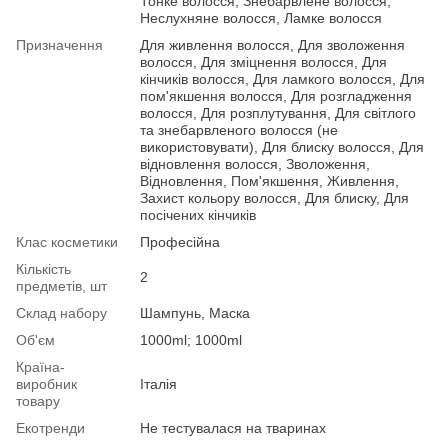
Тонке волосся, Знебарвлене волосся,
Неслухняне волосся, Ламке волосся
Призначення
Для живлення волосся, Для зволоження
волосся, Для зміцнення волосся, Для
кінчиків волосся, Для ламкого волосся, Для
пом'якшення волосся, Для розгладження
волосся, Для розплутування, Для світлого
та знебарвленого волосся (не
використовувати), Для блиску волосся, Для
відновлення волосся, Зволоження,
Відновлення, Пом'якшення, Живлення,
Захист кольору волосся, Для блиску, Для
посічених кінчиків
Клас косметики
Професійна
Кількість
2
предметів, шт
Склад набору
Шампунь, Маска
Об'єм
1000ml; 1000ml
Країна-
виробник
Італія
товару
Екотренди
Не тестувалася на тваринах