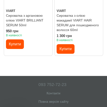
VIART
VIART
Сироватка з аргановою
Сироватка з олією
олією VIART BRILLIANT
макадамії VIART HAIR
SERUM 50ml
SERUM для пошкодженого
волосся 60ml
950 грн
В наявності
1 300 грн
В наявності
Купити
Купити
093 752-72-23
Контакти
Повна версія сайту