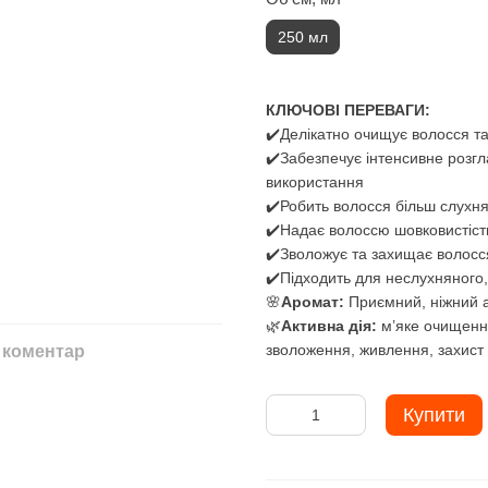
250 мл
КЛЮЧОВІ ПЕРЕВАГИ:
✔️Делікатно очищує волосся т
✔️Забезпечує інтенсивне розгл
використання
✔️Робить волосся більш слухня
✔️Надає волоссю шовковистість
✔️Зволожує та захищає волосся
✔️Підходить для неслухняного
🌸
Аромат:
Приємний, ніжний ар
🌿
Активна дія:
м’яке очищення
зволоження, живлення, захист 
 коментар
Купити