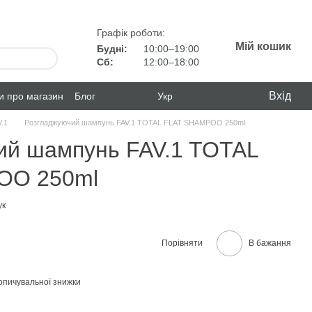
Графік роботи:
Мій кошик
Будні:
10:00–19:00
Сб:
12:00–18:00
Вхід
ки про магазин
Блог
Укр
.1
Розгладжуючий шампунь FAV.1 TOTAL FLAT SHAMPOO 250ml
ий шампунь FAV.1 TOTAL
OO 250ml
ук
Порівняти
В бажання
опичувальної знижки