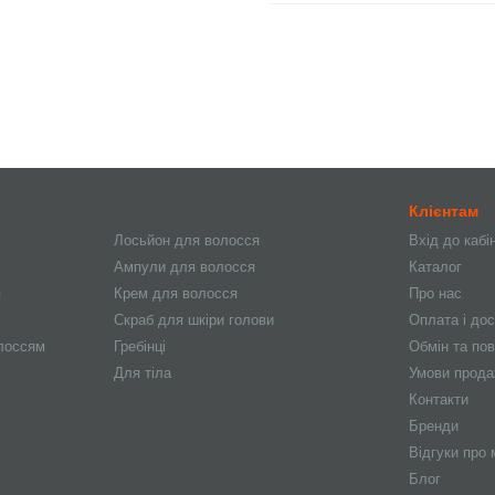
Клієнтам
Лосьйон для волосся
Вхід до кабі
Ампули для волосся
Каталог
я
Крем для волосся
Про нас
Скраб для шкіри голови
Оплата і до
олоссям
Гребінці
Обмін та по
Для тіла
Умови прод
Контакти
Бренди
Відгуки про 
Блог