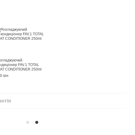
згладжуючий
ндиціонер FAV.1 TOTAL
AT CONDITIONER 250ml
0 грн
антія