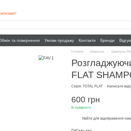
нити вам?
Обмін та повернення
Умови продажу
Контакти
Бренди
Відгу
Головна
Шампунь
Шампунь FAV
Розгладжуюч
FLAT SHAMP
Серія: TOTAL FLAT
Написати відг
600 грн
В наявності
Увійти
для відображення нак
%
Об'єм, мл