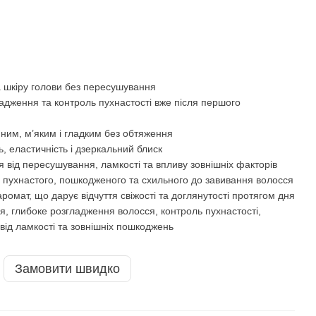
а шкіру голови без пересушування
адження та контроль пухнастості вже після першого
ним, м’яким і гладким без обтяження
, еластичність і дзеркальний блиск
 від пересушування, ламкості та впливу зовнішніх факторів
, пухнастого, пошкодженого та схильного до завивання волосся
омат, що дарує відчуття свіжості та доглянутості протягом дня
, глибоке розгладження волосся, контроль пухнастості,
від ламкості та зовнішніх пошкоджень
Замовити швидко