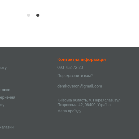
Контактна інформація
нету
093 752-72-23
Передзвонити вам?
demkoveron@gmail.com
ставка
вернення
Київська область, м. Переяслав, вул.
ажу
Покровська 42, 08400, Україна
Мапа проїзду
магазин