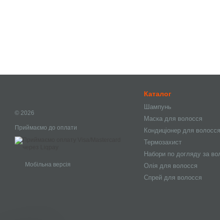
Каталог
Шампунь
© 2026
Маска для волосся
Приймаємо до оплати
Кондиціонер для волосс
Термозахист
Набори по догляду за в
Мобільна версія
Олія для волосся
Спрей для волосся