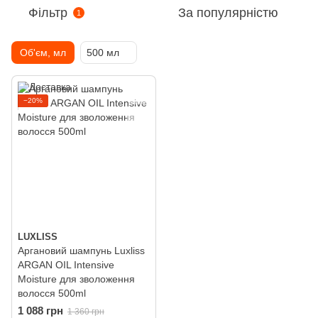
Фільтр
За популярністю
1
Об'єм, мл
500 мл
−20%
LUXLISS
Аргановий шампунь Luxliss
ARGAN OIL Intensive
Moisture для зволоження
волосся 500ml
1 088 грн
1 360 грн