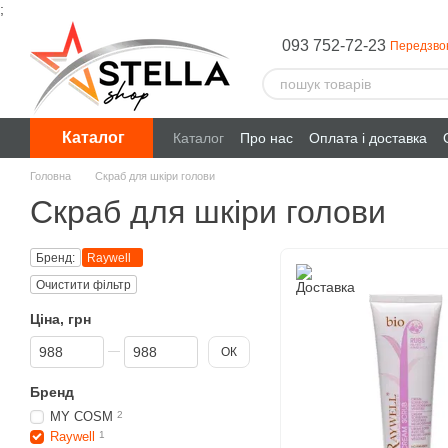
;
Перейти до основного контенту
093 752-72-23
Передзво
Каталог
Каталог
Про нас
Оплата і доставка
Головна
Скраб для шкіри голови
Скраб для шкіри голови
Бренд:
Raywell
Очистити фільтр
Ціна, грн
Від Ціна, грн
До Ціна, грн
ОК
Бренд
MY COSM
2
Raywell
1