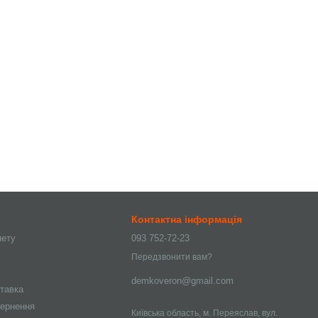
Контактна інформація
нету
093 752-72-23
Передзвонити вам?
demkoveron@gmail.com
ставка
вернення
Київська область, м. Переяслав, вул.