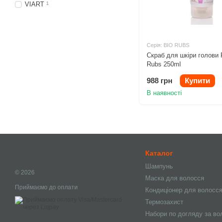
VIART
1
Серія: BIO RUBS
Скраб для шкіри голови 
Rubs 250ml
988 грн
Купити
В наявності
Каталог
Шампунь
© 2026
Маска для волосся
Приймаємо до оплати
Кондиціонер для волосс
Термозахист
Набори по догляду за в