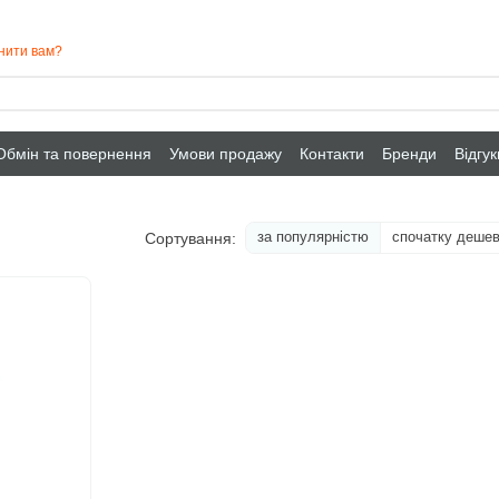
нити вам?
Обмін та повернення
Умови продажу
Контакти
Бренди
Відгу
за популярністю
спочатку деше
Сортування: