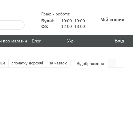
Графік роботи:
Мій кошик
Будні:
10:00–19:00
Сб:
12:00–18:00
Вхід
ки про магазин
Блог
Укр
вше
спочатку дорожчі
за назвою
Відображення: