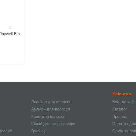
1
Raywell Bio
Клієнтам
Лосьйон для волосся
Вхід до кабі
Ампули для волосся
Каталог
я
Крем для волосся
Про нас
Скраб для шкіри голови
Оплата і до
олоссям
Гребінці
Обмін та по