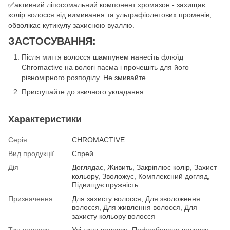
✅активний ліпосомальний компонент хромазон - захищає
колір волосся від вимивання та ультрафіолетових променів,
обволікає кутикулу захисною вуаллю.
ЗАСТОСУВАННЯ:
Після миття волосся шампунем нанесіть флюїд
Chromactive на вологі пасма і прочешіть для його
рівномірного розподілу. Не змивайте.
Приступайте до звичного укладання.
Характеристики
Серія
CHROMACTIVE
Вид продукції
Спрей
Дія
Доглядає, Живить, Закріплює колір, Захист
кольору, Зволожує, Комплексний догляд,
Підвищує пружність
Призначення
Для захисту волосся, Для зволоження
волосся, Для живлення волосся, Для
захисту кольору волосся
Тип волосся
Усі типи волосся, Пофарбоване волосся,