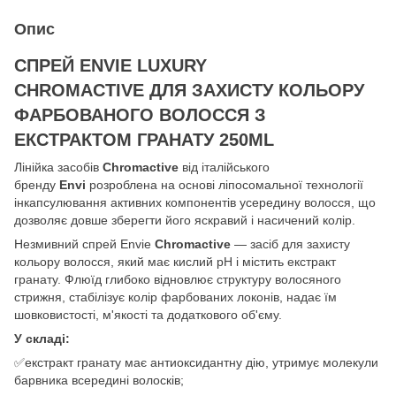
Опис
СПРЕЙ ENVIE LUXURY
CHROMACTIVE ДЛЯ ЗАХИСТУ КОЛЬОРУ
ФАРБОВАНОГО ВОЛОССЯ З
ЕКСТРАКТОМ ГРАНАТУ 250ML
Лінійка засобів
Chromactive
від італійського
бренду
Envi
розроблена на основі ліпосомальної технології
інкапсулювання активних компонентів усередину волосся, що
дозволяє довше зберегти його яскравий і насичений колір.
Незмивний спрей Envie
Chromactive
— засіб для захисту
кольору волосся, який має кислий pH і містить екстракт
гранату. Флюїд глибоко відновлює структуру волосяного
стрижня, стабілізує колір фарбованих локонів, надає їм
шовковистості, м'якості та додаткового об'єму.
У складі:
✅екстракт гранату має антиоксидантну дію, утримує молекули
барвника всередині волосків;