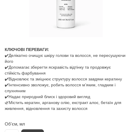
КЛЮЧОВІ ПЕРЕВАГИ:
✔️Делікатно очищує шкіру голови та волосся, не пересушуючи
його
✔️Допомагає зберегти яскравість відтінку та продовжує
стійкість фарбування
✔️Відновлює та зміцнює структуру волосся завдяки кератину
✔️Інтенсивно зволожує, робить волосся м’яким, гладким і
слухняним
✔️Надає природний блиск і здоровий вигляд
🌿Містить кератин, арганову олію, екстракт алоє, бетаїн для
живлення, відновлення та захисту волосся
Об'єм, мл