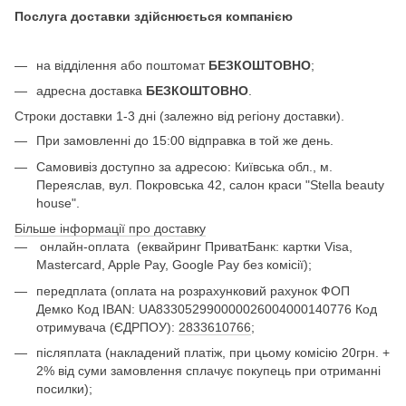
Послуга доставки здійснюється компанією
на відділення або поштомат
БЕЗКОШТОВНО
;
адресна доставка
БЕЗКОШТОВНО
.
Строки доставки 1-3 дні (залежно від регіону доставки).
При замовленні до 15:00 відправка в той же день.
Самовивіз доступно за адресою: Київська обл., м.
Переяслав, вул. Покровська 42, салон краси "Stella beauty
house".
Більше інформації про доставку
онлайн-оплата
(еквайринг ПриватБанк: картки Visa,
Mastercard, Apple Pay, Google Pay без комісії);
передплата (оплата на розрахунковий рахунок ФОП
Демко Код IBAN: UA833052990000026004000140776 Код
отримувача (ЄДРПОУ):
2833610766
;
післяплата (накладений платіж, при цьому комісію 20грн. +
2% від суми замовлення сплачує покупець при отриманні
посилки);