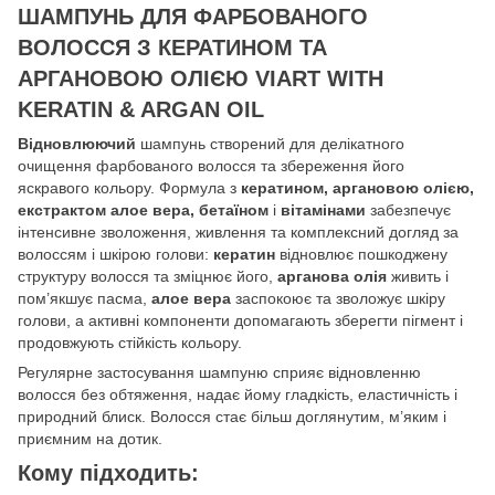
ШАМПУНЬ ДЛЯ ФАРБОВАНОГО
ВОЛОССЯ З КЕРАТИНОМ ТА
АРГАНОВОЮ ОЛІЄЮ VIART WITH
KERATIN & ARGAN OIL
Відновлюючий
шампунь створений для делікатного
очищення фарбованого волосся та збереження його
яскравого кольору. Формула з
кератином, аргановою олією,
екстрактом алое вера, бетаїном
і
вітамінами
забезпечує
інтенсивне зволоження, живлення та комплексний догляд за
волоссям і шкірою голови:
кератин
відновлює пошкоджену
структуру волосся та зміцнює його,
арганова олія
живить і
пом’якшує пасма,
алое вера
заспокоює та зволожує шкіру
голови, а активні компоненти допомагають зберегти пігмент і
продовжують стійкість кольору.
Регулярне застосування шампуню сприяє відновленню
волосся без обтяження, надає йому гладкість, еластичність і
природний блиск. Волосся стає більш доглянутим, м’яким і
приємним на дотик.
Кому підходить: