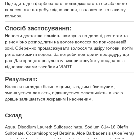
Підходить для фарбованого, пошкодженого та ослабленого
волосся, яке потребує відновлення, зволоження та захисту
кольору.
Спосіб застосування:
Нанести достатню кількість шампуню на долоні, розтерти та
рівномірно розподілити на вологе волосся по прикореневій
зоні. Обережно промасажувати волосся та шкіру голови, потім
ретельно змити водою. За потреби повторити процедуру ще
раз. Для кращого результату використовуйте у поєднанні з
відновлюючими засобами VIART.
Результат:
Волосся виглядає більш міцним, гладким і блискучим,
зменшується ламкість, підвищується еластичність, а колір
довше залишається яскравим і насиченим.
Склад
Aqua, Disodium Laureth Sulfosuccinate, Sodium C14-16 Olefin
Sulfonate, Cocamidopropyl Betaine, Aloe Barbadensis (Aloe Vera)