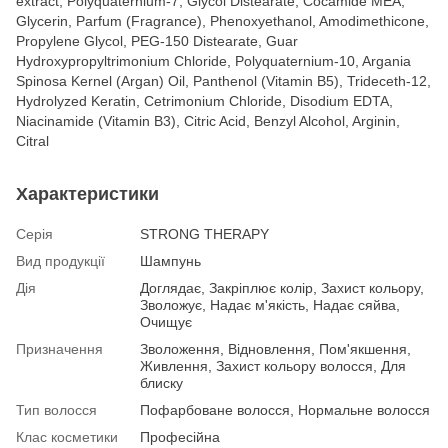
extract, Polyquaternium-7, Glycol Distearate, Cocamide MEA,
Glycerin, Parfum (Fragrance), Phenoxyethanol, Amodimethicone,
Propylene Glycol, PEG-150 Distearate, Guar
Hydroxypropyltrimonium Chloride, Polyquaternium-10, Argania
Spinosa Kernel (Argan) Oil, Panthenol (Vitamin B5), Trideceth-12,
Hydrolyzed Keratin, Cetrimonium Chloride, Disodium EDTA,
Niacinamide (Vitamin B3), Citric Acid, Benzyl Alcohol, Arginin,
Citral
Характеристики
Серія
STRONG THERAPY
Вид продукції
Шампунь
Дія
Доглядає, Закріплює колір, Захист кольору,
Зволожує, Надає м'якість, Надає сяйва,
Очищує
Призначення
Зволоження, Відновлення, Пом'якшення,
Живлення, Захист кольору волосся, Для
блиску
Тип волосся
Пофарбоване волосся, Нормальне волосся
Клас косметики
Професійна