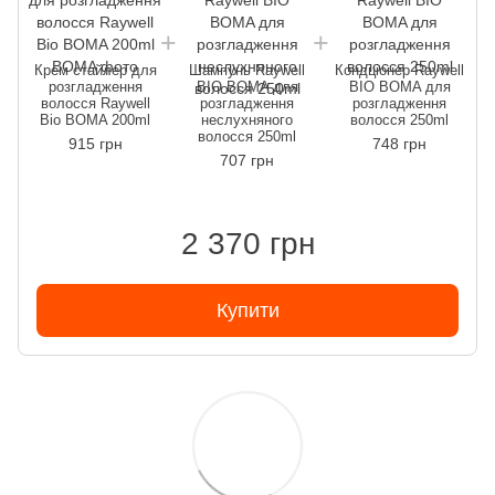
Крем стайлер для
Шампунь Raywell
Кондціонер Raywell
розгладження
BIO BOMA для
BIO BOMA для
волосся Raywell
розгладження
розгладження
Bio BOMA 200ml
неслухняного
волосся 250ml
волосся 250ml
915 грн
748 грн
707 грн
2 370 грн
Купити