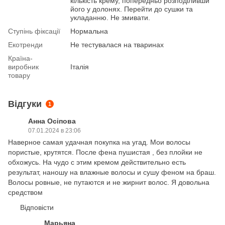
кількість крему, попередньо розподіливши
його у долонях. Перейти до сушки та
укладанню. Не змивати.
Ступінь фіксації
Нормальна
Екотренди
Не тестувалася на тваринах
Країна-
виробник
Італія
товару
Відгуки
1
Анна Осіпова
07.01.2024 в 23:06
Наверное самая удачная покупка на угад. Мои волосы
пористые, крутятся. После фена пушистая , без плойки не
обхожусь. На чудо с этим кремом действительно есть
результат, наношу на влажные волосы и сушу феном на браш.
Волосы ровные, не путаются и не жирнит волос. Я довольна
средством
Відповісти
Марьяна