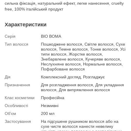
сильна фіксація, натуральний ефект, легке нанесення, cruelty
free, 100% італійський продукт
Характеристики
Серія
BIO BOMA
Тип волосся
Пошкоджене волосся, Світле волосся, Сухе
волосся, Темне волосся, Тонке волосся, Усі
типи волосся, Жорстке волосся,
Знебарвлене волосся, Кучеряве волосся,
Неслухняне волосся, Нормальне волосся,
Пофарбоване волосся
Дія
Комплексний догляд, Розгладжує
Призначення
Для розгладження волосся, Для укладання
волосся, Для випрямлення волосся
Клас косметики
Професійна
Особливості
Незмивні
Об'єм
200 мл
Застосування
На підсушене рушником волосся або на
сухе чисте волосся нанести невелику