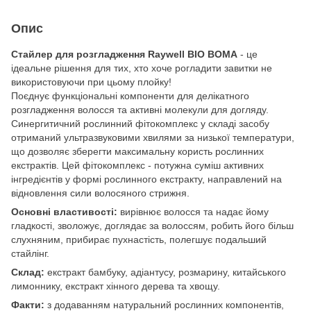
Опис
Стайлер для розгладження Raywell BIO BOMA
- це
ідеальне рішення для тих, хто хоче рогладити завитки не
використовуючи при цьому плойку!
Поєднує функціональні компоненти для делікатного
розгладження волосся та активні молекули для догляду.
Синергитичний рослинний фітокомплекс у складі засобу
отриманий ультразвуковими хвилями за низької температури,
що дозволяє зберегти максимальну користь рослинних
екстрактів. Цей фітокомплекс - потужна суміш активних
інгредієнтів у формі рослинного екстракту, направлений на
відновлення сили волосяного стрижня.
Основні властивості:
вирівнює волосся та надає йому
гладкості, зволожує, доглядає за волоссям, робить його більш
слухняним, прибирає пухнастість, полегшує подальший
стайлінг.
Склад:
екстракт бамбуку, адіантусу, розмарину, китайського
лимоннику, екстракт хінного дерева та хвощу.
Факти:
з додаванням натуральний рослинних компонентів,