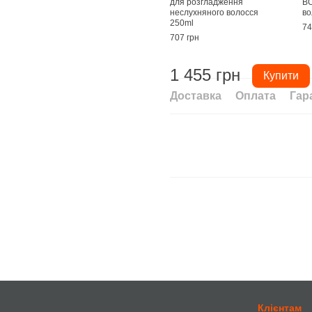
для розгладження
BO
неслухняного волосся
во
250ml
74
707 грн
1 455 грн
Купити
Доставка
Оплата
Гар
Клієнтам