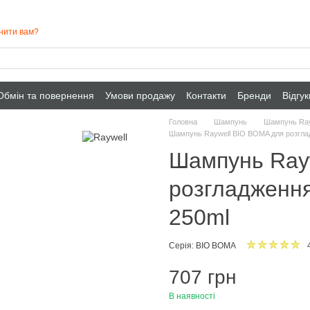
нити вам?
Обмін та повернення
Умови продажу
Контакти
Бренди
Відгу
Головна
Шампунь
Шампунь Ray
Шампунь Raywell BIO BOMA для розгла
Шампунь Ray
розгладження
250ml
Серія: BIO BOMA
707 грн
В наявності