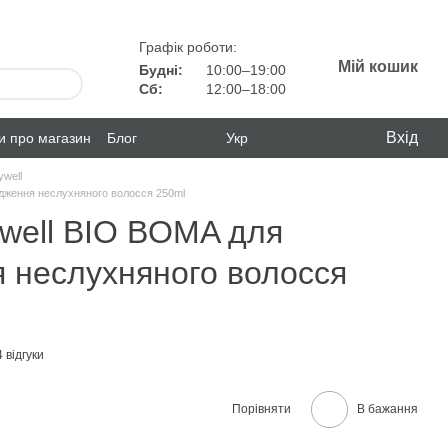
Графік роботи:
Мій кошик
Будні:
10:00–19:00
Сб:
12:00–18:00
Вхід
ки про магазин
Блог
Укр
well
дження неслухняного волосся 250ml
well BIO BOMA для
 неслухняного волосся
4 відгуки
Порівняти
В бажання