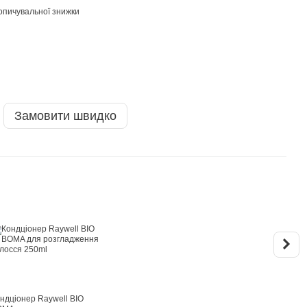
опичувальної знижки
Замовити швидко
КУ
ндціонер Raywell BIO
Шамп