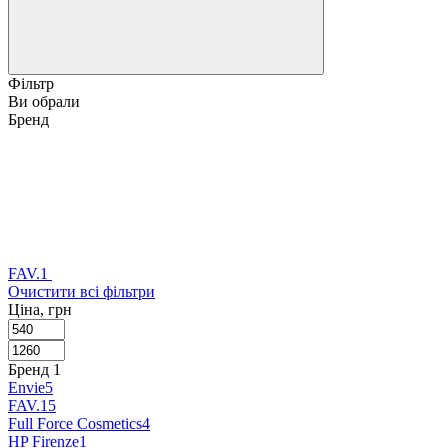
Фільтр
Ви обрали
Бренд
FAV.1
Очистити всі фільтри
Ціна, грн
Бренд
‍
1
Envie
5
FAV.1
5
Full Force Cosmetics
4
HP Firenze
1