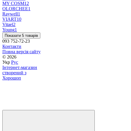
MY COSM
12
OLORCHEE
1
Raywell
1
VIART
10
Vitael
2
Young
1
Показати 5 товарів
093 752-72-23
Контакти
Повна версія сайту
© 2026
Укр
Рус
Інтернет-магазин
створений з
Хорошоп