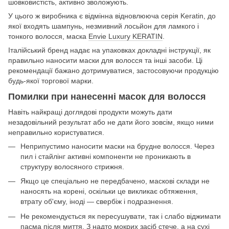
шовковистість, активно зволожують.
У цього ж виробника є відмінна відновлююча серія Keratin, до
якої входять шампунь, незмивний лосьйон для ламкого і
тонкого волосся, маска
Envie Luxury KERATIN
.
Італійський бренд надає на упаковках докладні інструкції, як
правильно наносити маски для волосся та інші засоби. Ці
рекомендації бажано дотримуватися, застосовуючи продукцію
будь-якої торгової марки.
Помилки при нанесенні масок для волосся
Навіть найкращі доглядові продукти можуть дати
незадовільний результат або не дати його зовсім, якщо ними
неправильно користуватися.
Неприпустимо наносити маски на брудне волосся. Через
пил і стайлінг активні компоненти не проникають в
структуру волосяного стрижня.
Якщо це спеціально не передбачено, маскові склади не
наносять на корені, оскільки це викликає обтяження,
втрату об'єму, іноді — свербіж і подразнення.
Не рекомендується як пересушувати, так і слабо віджимати
пасма після миття. З надто мокрих засіб стече, а на сухі