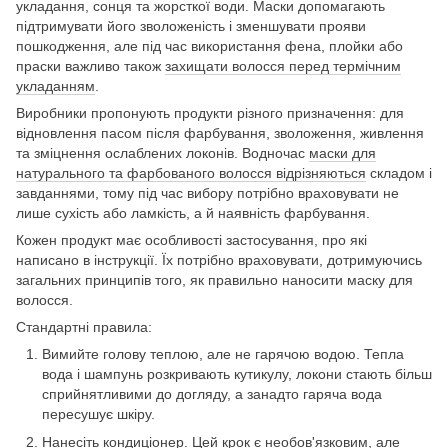
укладання, сонця та жорсткої води. Маски допомагають
підтримувати його зволоженість і зменшувати прояви
пошкодження, але під час використання фена, плойки або
праски важливо також
захищати волосся перед термічним
укладанням
.
Виробники пропонують продукти різного призначення: для
відновлення пасом після фарбування, зволоження, живлення
та зміцнення ослаблених локонів. Водночас
маски для
натурального та фарбованого волосся відрізняються
складом і
завданнями, тому під час вибору потрібно враховувати не
лише сухість або ламкість, а й наявність фарбування.
Кожен продукт має особливості застосування, про які
написано в інструкції. Їх потрібно враховувати, дотримуючись
загальних принципів того, як правильно наносити маску для
волосся.
Стандартні правила:
Вимийте голову теплою, але не гарячою водою. Тепла
вода і шампунь розкривають кутикулу, локони стають більш
сприйнятливими до догляду, а занадто гаряча вода
пересушує шкіру.
Нанесіть кондиціонер. Цей крок є необов'язковим, але