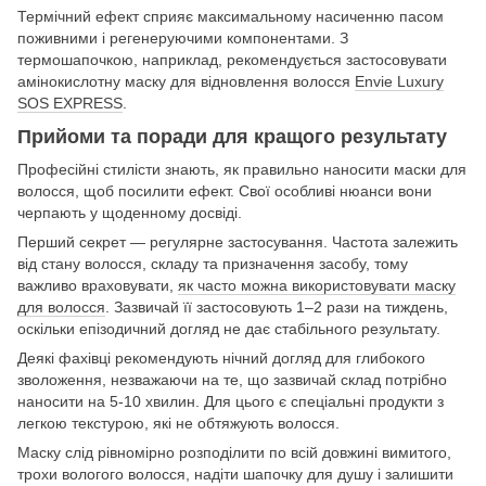
Термічний ефект сприяє максимальному насиченню пасом
поживними і регенеруючими компонентами. З
термошапочкою, наприклад, рекомендується застосовувати
амінокислотну маску для відновлення волосся
Envie Luxury
SOS EXPRESS
.
Прийоми та поради для кращого результату
Професійні стилісти знають, як правильно наносити маски для
волосся, щоб посилити ефект. Свої особливі нюанси вони
черпають у щоденному досвіді.
Перший секрет — регулярне застосування. Частота залежить
від стану волосся, складу та призначення засобу, тому
важливо враховувати,
як часто можна використовувати маску
для волосся
. Зазвичай її застосовують 1–2 рази на тиждень,
оскільки епізодичний догляд не дає стабільного результату.
Деякі фахівці рекомендують нічний догляд для глибокого
зволоження, незважаючи на те, що зазвичай склад потрібно
наносити на 5-10 хвилин. Для цього є спеціальні продукти з
легкою текстурою, які не обтяжують волосся.
Маску слід рівномірно розподілити по всій довжині вимитого,
трохи вологого волосся, надіти шапочку для душу і залишити