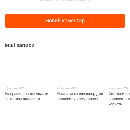
Новий коментар
Інші записи
31 липня 2026
20 липня 2026
2 липня 2026
Як правильно доглядати
Маска чи кондиціонер для
Силікони в 
за тонким волоссям
волосся: у чому різниця
волосся: ш
користь