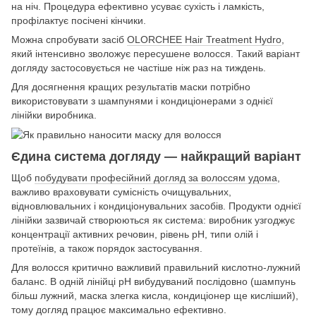
на ніч. Процедура ефективно усуває сухість і ламкість,
профілактує посічені кінчики.
Можна спробувати засіб
OLORCHEE Hair Treatment Hydro
,
який інтенсивно зволожує пересушене волосся. Такий варіант
догляду застосовується не частіше ніж раз на тиждень.
Для досягнення кращих результатів маски потрібно
використовувати з шампунями і кондиціонерами з однієї
лінійки виробника.
Єдина система догляду — найкращий варіант
Щоб
побудувати професійний догляд за волоссям удома
,
важливо враховувати сумісність очищувальних,
відновлювальних і кондиціонувальних засобів. Продукти однієї
лінійки зазвичай створюються як система: виробник узгоджує
концентрації активних речовин, рівень pH, типи олій і
протеїнів, а також порядок застосування.
Для волосся критично важливий правильний кислотно-лужний
баланс. В одній лінійці pH вибудуваний послідовно (шампунь
більш лужний, маска злегка кисла, кондиціонер ще кисліший),
тому догляд працює максимально ефективно.