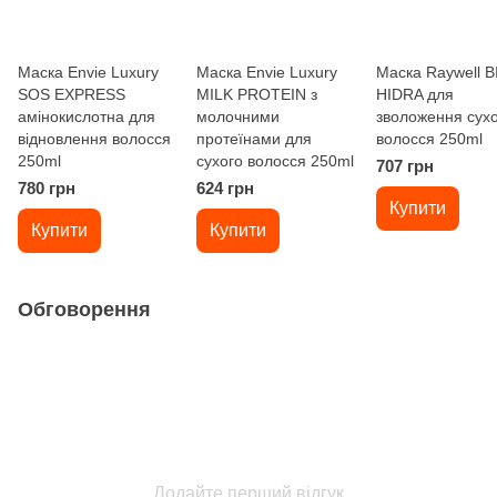
Маска Envie Luxury
Маска Envie Luxury
Маска Raywell B
SOS EXPRESS
MILK PROTEIN з
HIDRA для
амінокислотна для
молочними
зволоження сухо
відновлення волосся
протеїнами для
волосся 250ml
250ml
сухого волосся 250ml
707 грн
780 грн
624 грн
Купити
Купити
Купити
Обговорення
Додайте перший відгук