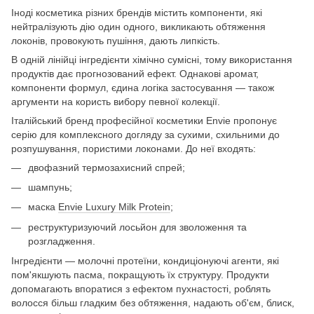
Іноді косметика різних брендів містить компоненти, які
нейтралізують дію один одного, викликають обтяження
локонів, провокують пушіння, дають липкість.
В одній лінійці інгредієнти хімічно сумісні, тому використання
продуктів дає прогнозований ефект. Однакові аромат,
компоненти формул, єдина логіка застосування — також
аргументи на користь вибору певної колекції.
Італійський бренд професійної косметики Envie пропонує
серію для комплексного догляду за сухими, схильними до
розпушування, пористими локонами. До неї входять:
двофазний термозахисний спрей;
шампунь;
маска
Envie Luxury Milk Protein
;
реструктуризуючий лосьйон для зволоження та
розгладження.
Інгредієнти — молочні протеїни, кондиціонуючі агенти, які
пом'якшують пасма, покращують їх структуру. Продукти
допомагають впоратися з ефектом пухнастості, роблять
волосся більш гладким без обтяження, надають об'єм, блиск,