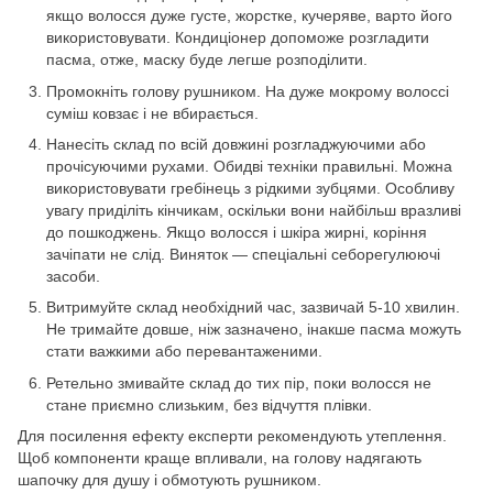
якщо волосся дуже густе, жорстке, кучеряве, варто його
використовувати. Кондиціонер допоможе розгладити
пасма, отже, маску буде легше розподілити.
Промокніть голову рушником. На дуже мокрому волоссі
суміш ковзає і не вбирається.
Нанесіть склад по всій довжині розгладжуючими або
прочісуючими рухами. Обидві техніки правильні. Можна
використовувати гребінець з рідкими зубцями. Особливу
увагу приділіть кінчикам, оскільки вони найбільш вразливі
до пошкоджень. Якщо волосся і шкіра жирні, коріння
зачіпати не слід. Виняток — спеціальні себорегулюючі
засоби.
Витримуйте склад необхідний час, зазвичай 5-10 хвилин.
Не тримайте довше, ніж зазначено, інакше пасма можуть
стати важкими або перевантаженими.
Ретельно змивайте склад до тих пір, поки волосся не
стане приємно слизьким, без відчуття плівки.
Для посилення ефекту експерти рекомендують утеплення.
Щоб компоненти краще впливали, на голову надягають
шапочку для душу і обмотують рушником.