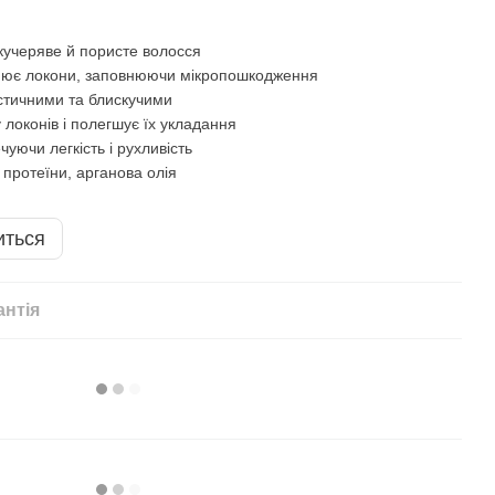
кучеряве й пористе волосся
цнює локони, заповнюючи мікропошкодження
астичними та блискучими
локонів і полегшує їх укладання
уючи легкість і рухливість
 протеїни, арганова олія
иться
антія