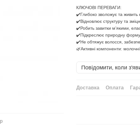
КЛЮЧОВІ ПЕРЕВАГИ:
✔️Глибоко зволожує та живить 
✔️Відновлює структуру та змі
✔️Робить завитки м’якими, ел
✔️Підкреслює природну форму 
✔️Не обтяжує волосся, забезпеч
🌿Активні компоненти: молочні
Повідомити, коли з'яв
Доставка
Оплата
Гар
ар