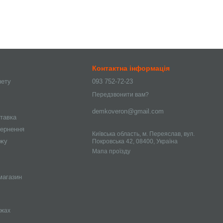
Контактна інформація
нету
093 752-72-23
Передзвонити вам?
demkoveron@gmail.com
ставка
вернення
Київська область, м. Переяслав, вул.
ажу
Покровська 42, 08400, Україна
Мапа проїзду
магазин
ежах