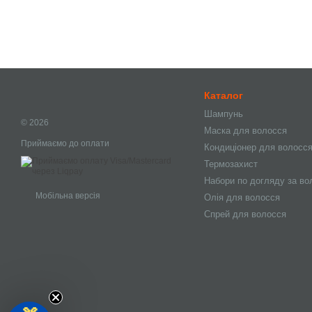
Каталог
Шампунь
© 2026
Маска для волосся
Приймаємо до оплати
Кондиціонер для волосс
Термозахист
Набори по догляду за в
Мобільна версія
Олія для волосся
Спрей для волосся