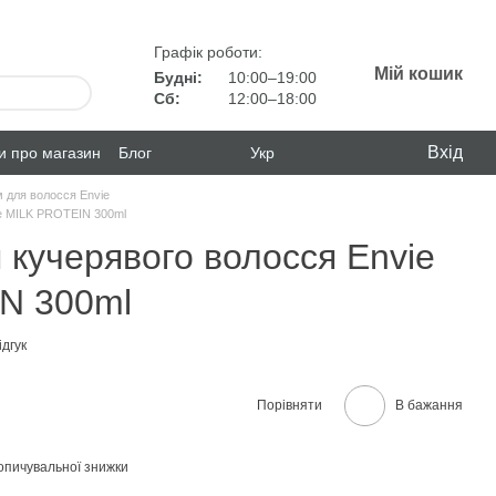
Графік роботи:
Мій кошик
Будні:
10:00–19:00
Сб:
12:00–18:00
Вхід
ки про магазин
Блог
Укр
 для волосся Envie
ie MILK PROTEIN 300ml
 кучерявого волосся Envie
N 300ml
дгук
Порівняти
В бажання
опичувальної знижки