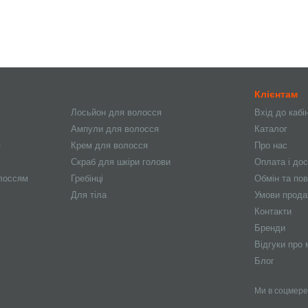
Клієнтам
Лосьйон для волосся
Вхід до кабі
Ампули для волосся
Каталог
я
Крем для волосся
Про нас
Скраб для шкіри голови
Оплата і до
олоссям
Гребінці
Обмін та по
Для тіла
Умови прод
Контакти
Бренди
Відгуки про 
Блог
Ми в соцмер