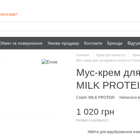
нити вам?
Обмін та повернення
Умови продажу
Контакти
Бренди
Відгу
Головна
Крем для волосся
Крем
Мус-крем для кучерявого волосся Env
Мус-крем для
MILK PROTEI
Серія: MILK PROTEIN
Написати ві
1 020 грн
Немає в наявності
Увійти
для відображення нак
%