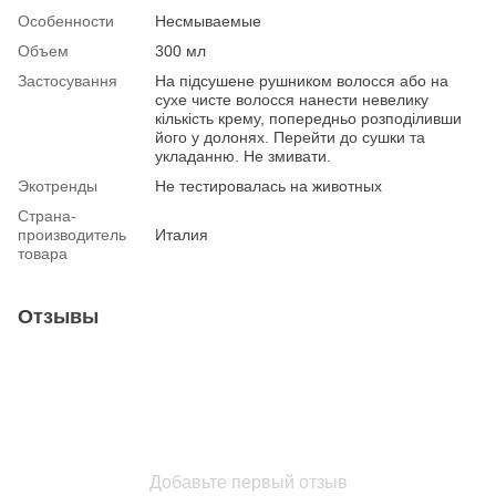
Особенности
Несмываемые
Объем
300 мл
Застосування
На підсушене рушником волосся або на
сухе чисте волосся нанести невелику
кількість крему, попередньо розподіливши
його у долонях. Перейти до сушки та
укладанню. Не змивати.
Экотренды
Не тестировалась на животных
Страна-
производитель
Италия
товара
Отзывы
Добавьте первый отзыв