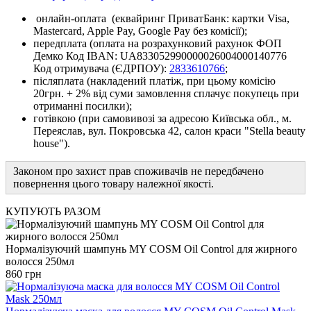
онлайн-оплата
(еквайринг ПриватБанк: картки Visa,
Mastercard, Apple Pay, Google Pay без комісії);
передплата (оплата на розрахунковий рахунок ФОП
Демко Код IBAN: UA833052990000026004000140776
Код отримувача (ЄДРПОУ):
2833610766
;
післяплата (накладений платіж, при цьому комісію
20грн. + 2% від суми замовлення сплачує покупець при
отриманні посилки);
готівкою (при самовивозі за адресою Київська обл., м.
Переяслав, вул. Покровська 42, салон краси "Stella beauty
house").
Законом про захист прав споживачів не передбачено
повернення цього товару належної якості.
КУПУЮТЬ РАЗОМ
Нормалізуючий шампунь MY COSM Oil Control для жирного
волосся 250мл
860 грн