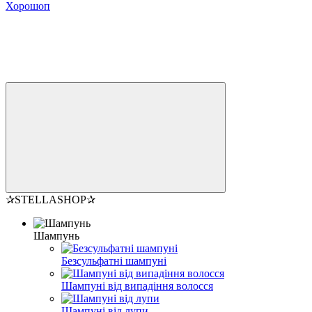
Хорошоп
✰STELLASHOP✰
Шампунь
Безсульфатні шампуні
Шампуні від випадіння волосся
Шампуні від лупи