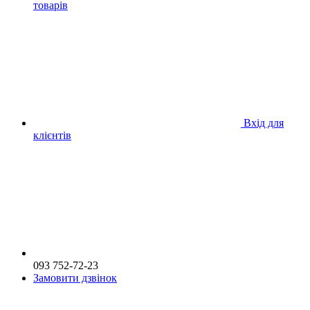
товарів
Вхід для
клієнтів
093 752-72-23
Замовити дзвінок