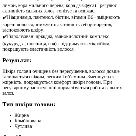
лимон, кора мильного дерева, кора дзізіфуса) - регулює
активність сальних залоз, тонізує та освіжає.
✔️
Ніацинамід, пантенол, біотин, вітамін В6 - зміцнюють
корені волосся, знижують активність себоутворення,
заспокоюють шкіру.
✔️
Гідролізовані дріжджі, амінокислотний комплекс
(кукурудза, пшениця, соя) - підтримують мікробіом,
покращують еластичність волосся.
Результат:
Шкіра голови очищена без пересушення, волосся довше
залишається свіжим, легким і обʼємним. Зменшується
жирність, покращується комфорт шкіри голови. При
регулярному застосуванні нормалізується робота сальних
залоз.
Тип шкіри голови:
Жирна
Комбінована
Чутлива