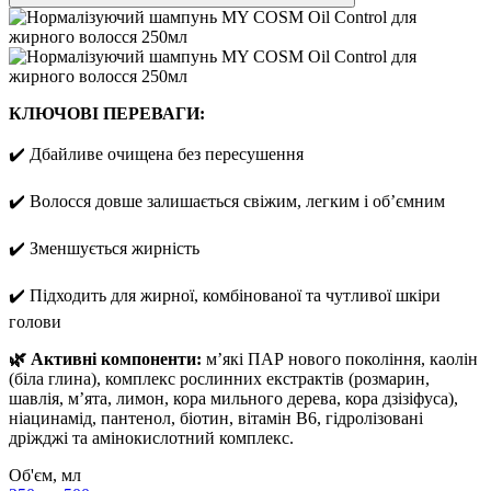
КЛЮЧОВІ ПЕРЕВАГИ:
✔️ Дбайливе очищена без пересушення
✔️ Волосся довше залишається свіжим, легким і обʼємним
✔️ Зменшується жирність
✔️ Підходить для жирної, комбінованої та чутливої шкіри
голови
🌿 Активні компоненти:
м’які ПАР нового покоління, каолін
(біла глина), комплекс рослинних екстрактів (розмарин,
шавлія, м’ята, лимон, кора мильного дерева, кора дзізіфуса),
ніацинамід, пантенол, біотин, вітамін В6, гідролізовані
дріжджі та амінокислотний комплекс.
Об'єм, мл