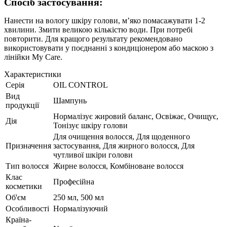
Спосіб застосування:
Нанести на вологу шкіру голови, мʼяко помасажувати 1-2
хвилини. Змити великою кількістю води. При потребі
повторити. Для кращого результату рекомендовано
використовувати у поєднанні з кондиціонером або маскою з
лінійки My Care.
Характеристики
Серія
OIL CONTROL
Вид
Шампунь
продукції
Нормалізує жировий баланс, Освіжає, Очищує,
Дія
Тонізує шкіру голови
Для очищення волосся, Для щоденного
Призначення
застосування, Для жирного волосся, Для
чутливої шкіри голови
Тип волосся
Жирне волосся, Комбіноване волосся
Клас
Професійна
косметики
Об'єм
250 мл, 500 мл
Особливості
Нормалізуючий
Країна-