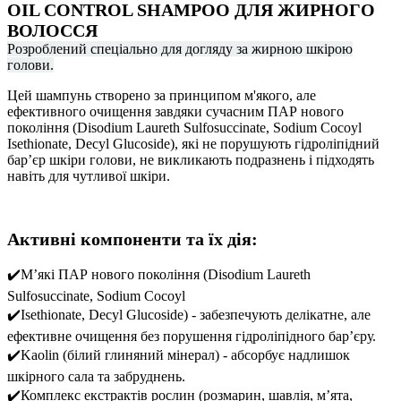
OIL CONTROL SHAMPOO ДЛЯ ЖИРНОГО
ВОЛОССЯ
Розроблений спеціально для догляду за жирною шкірою
голови.
Цей шампунь створено за принципом м'якого, але
ефективного очищення завдяки сучасним ПАР нового
покоління (Disodium Laureth Sulfosuccinate, Sodium Cocoyl
Isethionate, Decyl Glucoside), які не порушують гідроліпідний
барʼєр шкіри голови, не викликають подразнень і підходять
навіть для чутливої шкіри.
Активні компоненти та їх дія:
✔️
Мʼякі ПАР нового покоління (Disodium Laureth
Sulfosuccinate, Sodium Cocoyl
✔️
Isethionate, Decyl Glucoside) - забезпечують делікатне, але
ефективне очищення без порушення гідроліпідного барʼєру.
✔️
Kaolin (білий глиняний мінерал) - абсорбує надлишок
шкірного сала та забруднень.
✔️
Комплекс екстрактів рослин (розмарин, шавлія, мʼята,