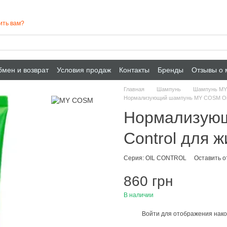
ить вам?
мен и возврат
Условия продаж
Контакты
Бренды
Отзывы о 
Главная
Шампунь
Шампунь M
Нормализующий шампунь MY COSM Oil 
Нормализующ
Control для 
Серия: OIL CONTROL
Оставить о
860 грн
В наличии
Войти
для отображения нако
%