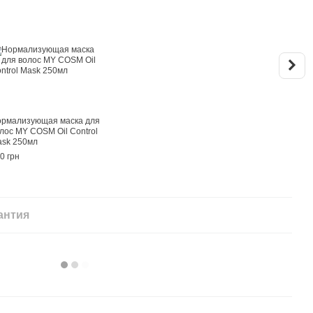
рмализующая маска для
Норм
лос MY COSM Oil Control
MY C
sk 250мл
жирн
0 грн
860 г
1 
антия