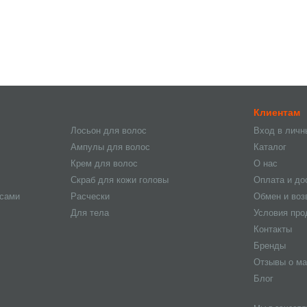
Клиентам
Лосьон для волос
Вход в личн
Ампулы для волос
Каталог
Крем для волос
О нас
Скраб для кожи головы
Оплата и до
осами
Расчески
Обмен и воз
Для тела
Условия пр
Контакты
Бренды
Отзывы о ма
Блог