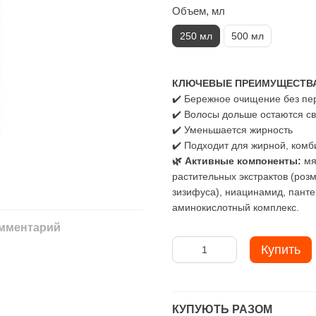
Объем, мл
250 мл
500 мл
КЛЮЧЕВЫЕ ПРЕИМУЩЕСТВ
✔️ Бережное очищение без п
✔️ Волосы дольше остаются с
✔️ Уменьшается жирность
✔️ Подходит для жирной, комб
🌿 Активные компоненты:
мя
растительных экстрактов (роз
зизифуса), ниацинамид, панте
аминокислотный комплекс.
омментарий
Купить
КУПУЮТЬ РАЗОМ