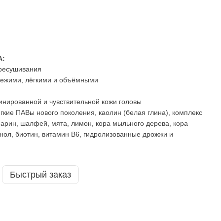
А:
ересушивания
вежими, лёгкими и объёмными
инированной и чувствительной кожи головы
гкие ПАВы нового поколения, каолин (белая глина), комплекс
марин, шалфей, мята, лимон, кора мыльного дерева, кора
нол, биотин, витамин В6, гидролизованные дрожжи и
Быстрый заказ
КУ