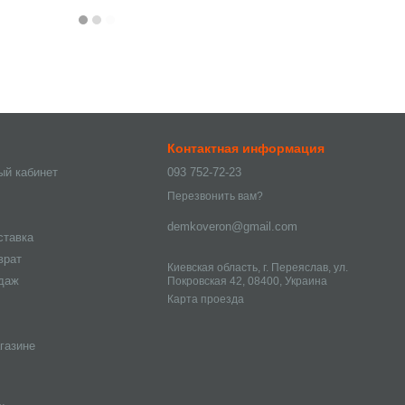
Контактная информация
ый кабинет
093 752-72-23
Перезвонить вам?
demkoveron@gmail.com
ставка
врат
Киевская область, г. Переяслав, ул.
одаж
Покровская 42, 08400, Украина
Карта проезда
газине