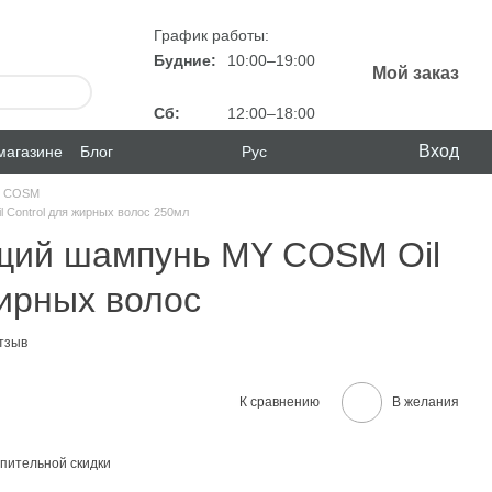
График работы:
Будние:
10:00–19:00
Мой заказ
Сб:
12:00–18:00
Вход
магазине
Блог
Рус
Y COSM
Control для жирных волос 250мл
ий шампунь MY COSM Oil
жирных волос
тзыв
К сравнению
В желания
пительной скидки