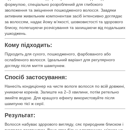
формулою, спеціально розроблений для глибокого
зволоження та зміцнення пошкодженого волосся. Завдяки
активним живильним компонентам засіб інтенсивно доглядає
за волоссям, надає йому м’якості, шовковистості та здорового
блиску, полегшуючи розчісування та захищаючи від подальших
ушкоджень.
Кому підходить:
Підходить для сухого, пошкодженого, фарбованого або
ослабленого волосся. Ідеальний варіант для регулярного
догляду після миття шампунем.
Спосіб застосування:
Нанесіть кондиціонер на чисте вологе волосся по всій довжині,
уникаючи коренів. Залиште на 2–3 хвилини, потім ретельно
змийте водою. Для кращого ефекту використовуйте після
шампуню тієї ж серії.
Результат:
Волосся набуває здорового вигляду, сяє природним блиском і
виглядає доглянутим. Воно стає більш еластичним, м’яким на