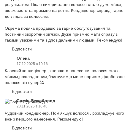
результатом. Після використання волосся стало дуже м’яке,
шовковисте та приємне на дотик. Кондиціонер справді гарно
доглядає за волоссям.
Окрема подяка продавцю за гарне обслуговування та
постійний зворотний зв’язок. Дуже приємно мати справу з
такими уважними та відповідальними людьми. Рекомендую!
Відповісти
Олена
17.12.2025 в 10:16
Класний кондиціонер ,з першого нанесення волосся стало
мʼяким,розгладженим,блискучим,в мене пористе ,фарбоване
волосся,він супер🥰
Відповісти
Софія Рідкобород
23.11.2025 в 16:48
Чудовиий кондиціонер. Помʼякшує волосся , розгладжує його
вже з першого нанесення. Рекомендую!
Відповісти