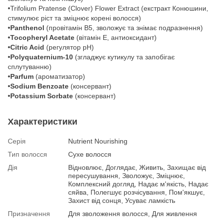
• Trifolium Pratense (Clover) Flower Extract (екстракт Конюшини,
стимулює ріст та зміцнює корені волосся)
• Panthenol
(провітамін В5, зволожує та знімає подразнення)
• Tocopheryl Acetate
(вітамін E, антиоксидант)
• Citric Acid
(регулятор рН)
•Polyquaternium-10
(згладжує кутикулу та запобігає
сплутуванню)
•Parfum
(ароматизатор)
•Sodium Benzoate
(консервант)
•Potassium Sorbate
(консервант)
Характеристики
Серія
Nutrient Nourishing
Тип волосся
Сухе волосся
Дія
Відновлює, Доглядає, Живить, Захищає від
пересушування, Зволожує, Зміцнює,
Комплексний догляд, Надає м'якість, Надає
сяйва, Полегшує розчісування, Пом'якшує,
Захист від сонця, Усуває ламкість
Призначення
Для зволоження волосся, Для живлення