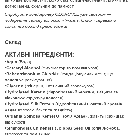
дотик і менш схильним до ламкості.
Спробуйте кондиціонер
OLORCHEE
уже сьогодні —
подаруйте своєму волоссю м’якість, блиск і справжній
салонний догляд прямо вдома!
Склад
АКТИВНІ ІНГРЕДІЄНТИ:
• Aqua
(Вода)
•Cetearyl Alcohol
(емульгатор та пом'якшувач)
•Behentrimonium Chloride
(кондиціонуючий агент, що
полегшує розчісування)
• Glycerin
(гліцерин, інтенсивний зволожувач)
• Hydrolyzed Keratin
(гідролізований кератин, зміцнює та
відновлює структуру волосся)
• Hydrolyzed Silk Protein
(гідролізований шовковий протеїн,
надає волоссю блиск та гладкість)
• Argania Spinosa Kernel Oil
(олія Аргани, живить і захищає
від сухості)
• Simmondsia Chinensis (Jojoba) Seed Oil
(олія Жожоба,
зволожує та помʼякшує)