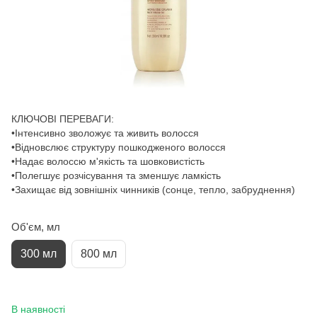
КЛЮЧОВІ ПЕРЕВАГИ:
•Інтенсивно зволожує та живить волосся
•Відновслює структуру пошкодженого волосся
•Надає волоссю м'якість та шовковистість
•Полегшує розчісування та зменшує ламкість
•Захищає від зовнішніх чинників (сонце, тепло, забруднення)
Об'єм, мл
300 мл
800 мл
В наявності