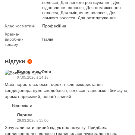
волосся, Для легкого розчісування, Для
відновлення волосся, Для пом'якшення
волосся, Для зміцнення волосся, Для
ламкого волосся, Для розплутування
Клас косметики
Професійна
Країна-
виробник
Італія
товару
Відгуки
4
Волошина Юлія
07.05.2026 в 14:18
Маю пористе волосся, ефект після використання
кондиціонера дуже сподобався, волосся гладеньке і блискуче,
аромат приємний, ненавʼязливий.
Відповісти
Лариса
29.03.2026 в 15:00
Хочу залишити щирий відгук про покупку. Придбала
кондиціонер для волосся і залишилася дуже задоволена