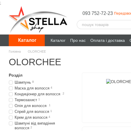
;
Перейти до основного контенту
093 752-72-23
Передзво
Каталог
Каталог
Про нас
Оплата і доставка
Головна
OLORCHEE
OLORCHEE
Розділ
Шампунь
8
Маска для волосся
4
Кондиціонер для волосся
2
Термозахист
1
Олія для волосся
1
Спрей для волосся
1
Крем для волосся
4
Шампуні від випадіння
волосся
2