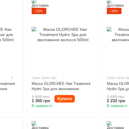
−10%
−10%
2
Серія: Hydro Spa
Серія: Hydro S
reatment
Маска OLORCHEE Hair Treatment
Маска OLOR
ення
Hydro Spa для зволоження
Hydro Spa д
волосся 500ml
волосся 100
1 500 грн
2 480 грн
Купити
1 350 грн
2 232 грн
В наявності
В наявності