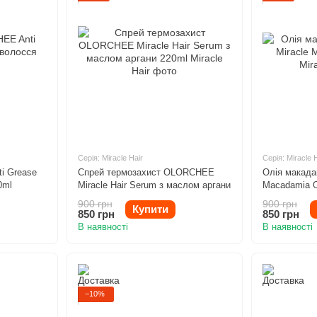
Серія: Miracle Hair
Серія: Miracle 
i Grease
Спрей термозахист OLORCHEE
Олія макада
0ml
Miracle Hair Serum з маслом аргани
Macadamia O
220ml
900 грн
900 грн
Купити
850 грн
850 грн
В наявності
В наявності
−10%