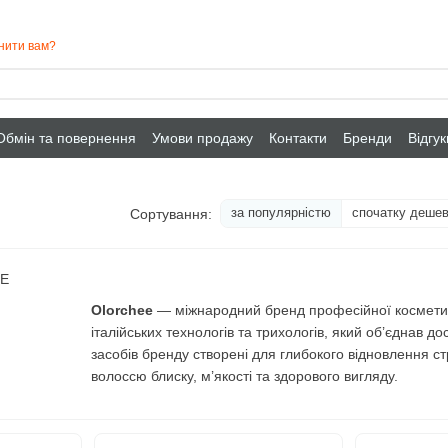
нити вам?
Обмін та повернення
Умови продажу
Контакти
Бренди
Відгу
за популярністю
спочатку деше
Сортування:
Olorchee
— міжнародний бренд професійної косметики
італійських технологів та трихологів, який об’єднав д
засобів бренду створені для глибокого відновлення с
волоссю блиску, м’якості та здорового вигляду.
Сьогодні продукція Olorchee визнана фахівцями в усьом
пропонуючи кожному доступ до салонного догляду вд