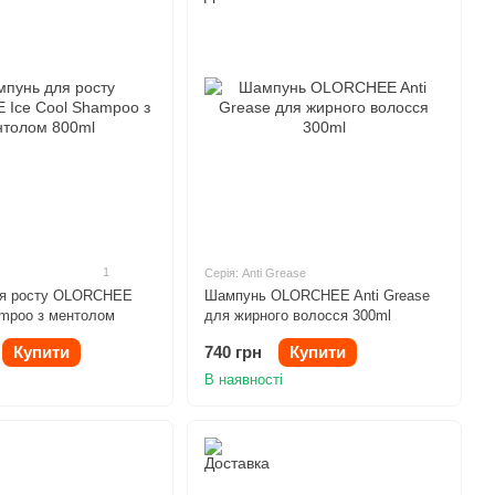
1
Серія: Anti Grease
я росту OLORCHEE
Шампунь OLORCHEE Anti Grease
ampoo з ментолом
для жирного волосся 300ml
Купити
740 грн
Купити
В наявності