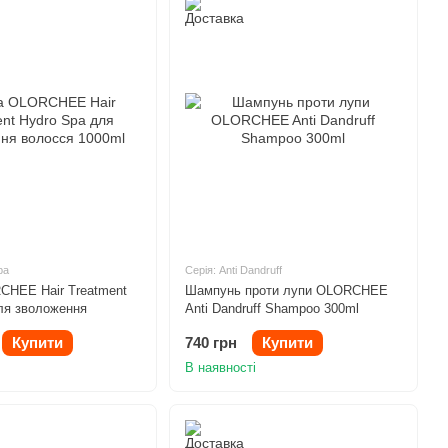
pa
Серія: Anti Dandruff
CHEE Hair Treatment
Шампунь проти лупи OLORCHEE
ля зволоження
Anti Dandruff Shampoo 300ml
0ml
Купити
740 грн
Купити
В наявності