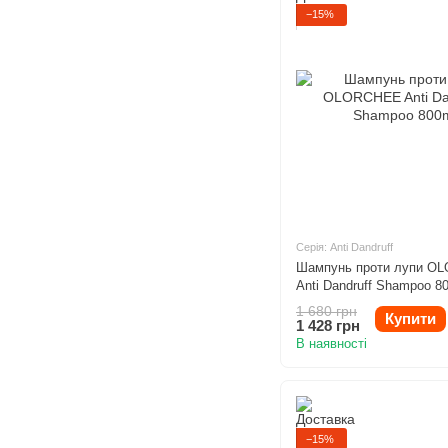
−15%
Серія: Anti Dandruff
Шампунь проти лупи O
Anti Dandruff Shampoo 8
1 680 грн
Купити
1 428 грн
В наявності
−15%