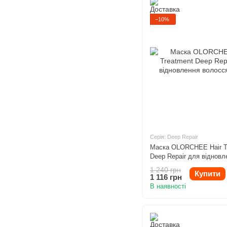
−10%
Серія: Deep Repair
Маска OLORCHEE Hair T
Deep Repair для відновл
волосся 500ml
1 240 грн
Купити
1 116 грн
В наявності