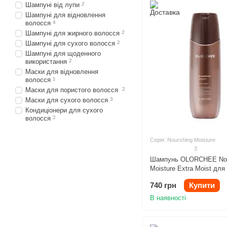
Шампуні від лупи
2
Шампуні для відновлення
волосся
4
Шампуні для жирного волосся
2
Шампуні для сухого волосся
2
Шампуні для щоденного
використання
2
Маски для відновлення
волосся
1
Маски для пористого волосся
2
Маски для сухого волосся
3
Кондиціонери для сухого
волосся
2
Серія: Nourshing Moisture
3
Шампунь OLORCHEE Nou
Moisture Extra Moist для
зволоження волосся 300
740 грн
Купити
В наявності