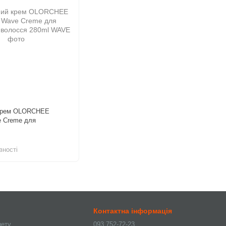
крем OLORCHEE
e Creme для
волосся 280ml
вності
Контактна інформація
нету
093 752-72-23