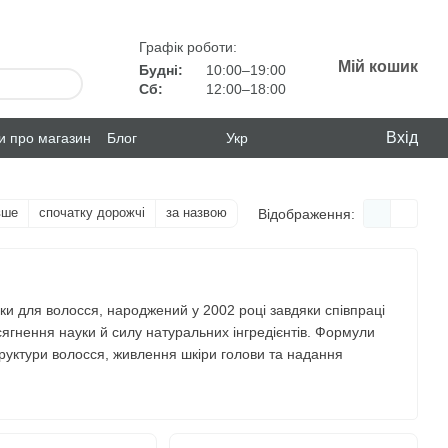
Графік роботи:
Мій кошик
Будні:
10:00–19:00
Сб:
12:00–18:00
Вхід
ки про магазин
Блог
Укр
вше
спочатку дорожчі
за назвою
Відображення:
 для волосся, народжений у 2002 році завдяки співпраці
осягнення науки й силу натуральних інгредієнтів. Формули
труктури волосся, живлення шкіри голови та надання
у світі та представлена в Європі, Америці та Азії,
ома.