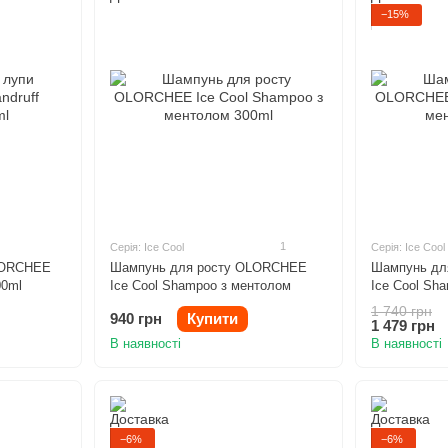
−15%
1
Серія: Ice Cool
Серія: Ice Cool
LORCHEE
Шампунь для росту OLORCHEE
Шампунь дл
00ml
Ice Cool Shampoo з ментолом
Ice Cool Sh
300ml
800ml
1 740 грн
940 грн
Купити
1 479 грн
В наявності
В наявності
−6%
−6%