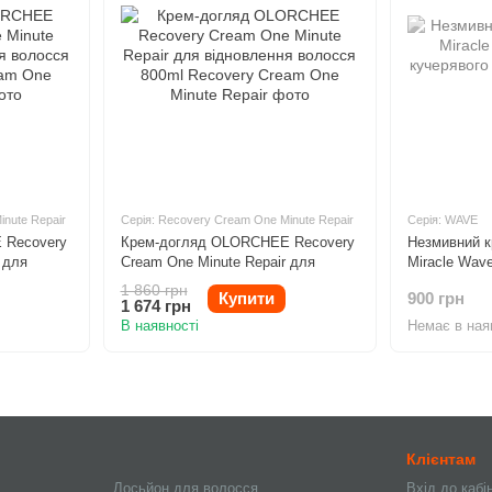
inute Repair
Серія: Recovery Cream One Minute Repair
Серія: WAVE
 Recovery
Крем-догляд OLORCHEE Recovery
Незмивний 
 для
Cream One Minute Repair для
Miracle Wav
0ml
відновлення волосся 800ml
кучерявого 
1 860 грн
Купити
900 грн
1 674 грн
В наявності
Немає в ная
Клієнтам
Лосьйон для волосся
Вхід до кабі