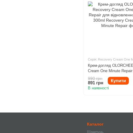
Серія: Recovery Cream One M
Крем-догляд OLORCHEE
Cream One Minute Repair
відновлення волосся 30
990 грн
Купити
891 грн
В наявності
Каталог
Шампунь