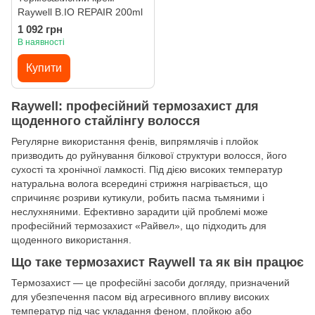
Raywell B.IO REPAIR 200ml
1 092 грн
В наявності
Купити
Raywell: професійний термозахист для
щоденного стайлінгу волосся
Регулярне використання фенів, випрямлячів і плойок
призводить до руйнування білкової структури волосся, його
сухості та хронічної ламкості. Під дією високих температур
натуральна волога всередині стрижня нагрівається, що
спричиняє розриви кутикули, робить пасма тьмяними і
неслухняними. Ефективно зарадити цій проблемі може
професійний термозахист «Райвел», що підходить для
щоденного використання.
Що таке термозахист Raywell та як він працює
Термозахист — це професійні засоби догляду, призначений
для убезпечення пасом від агресивного впливу високих
температур під час укладання феном, плойкою або