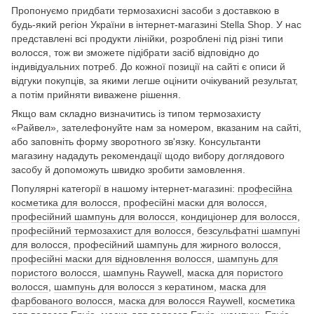
Пропонуємо придбати термозахисні засоби з доставкою в
будь-який регіон України в інтернет-магазині Stella Shop. У нас
представлені всі продукти лінійки, розроблені під різні типи
волосся, тож ви зможете підібрати засіб відповідно до
індивідуальних потреб. До кожної позиції на сайті є описи й
відгуки покупців, за якими легше оцінити очікуваний результат,
а потім прийняти виважене рішення.
Якщо вам складно визначитись із типом термозахисту
«Райвел», зателефонуйте нам за номером, вказаним на сайті,
або заповніть форму зворотного зв'язку. Консультанти
магазину нададуть рекомендації щодо вибору доглядового
засобу й допоможуть швидко зробити замовлення.
Популярні категорії в нашому інтернет-магазині:
професійна
косметика для волосся
,
професійні маски для волосся
,
професійний шампунь для волосся
,
кондиціонер для волосся
,
професійний термозахист для волосся
,
безсульфатні шампуні
для волосся
,
професійний шампунь для жирного волосся
,
професійні маски для відновлення волосся
,
шампунь для
пористого волосся
,
шампунь Raywell
,
маска для пористого
волосся
,
шампунь для волосся з кератином
,
маска для
фарбованого волосся
,
маска для волосся Raywell
,
косметика