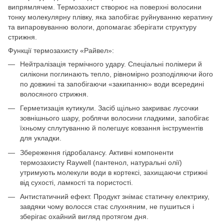
випрямлячем. Термозахист створює на поверхні волосини
тонку молекулярну плівку, яка запобігає руйнуванню кератину
та випаровуванню вологи, допомагає зберігати структуру
стрижня.
Функції термозахисту «Райвел»:
Нейтралізація термічного удару. Спеціальні полімери й
силікони поглинають тепло, рівномірно розподіляючи його
по довжині та запобігаючи «закипанню» води всередині
волосяного стрижня.
Герметизація кутикули. Засіб щільно закриває лусочки
зовнішнього шару, роблячи волосини гладкими, запобігає
їхньому сплутуванню й полегшує ковзання інструментів
для укладки.
Збереження гідробалансу. Активні компоненти
термозахисту Raywell (пантенол, натуральні олії)
утримують молекули води в кортексі, захищаючи стрижні
від сухості, ламкості та пористості.
Антистатичний ефект. Продукт знімає статичну електрику,
завдяки чому волосся стає слухняним, не пушиться і
зберігає охайний вигляд протягом дня.