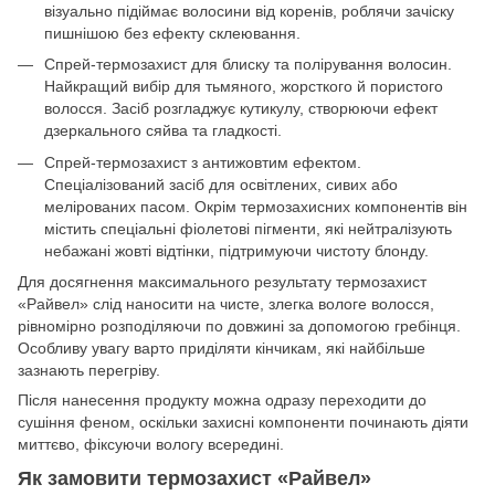
візуально підіймає волосини від коренів, роблячи зачіску
пишнішою без ефекту склеювання.
Спрей-термозахист для блиску та полірування волосин.
Найкращий вибір для тьмяного, жорсткого й пористого
волосся. Засіб розгладжує кутикулу, створюючи ефект
дзеркального сяйва та гладкості.
Спрей-термозахист з антижовтим ефектом.
Спеціалізований засіб для освітлених, сивих або
мелірованих пасом. Окрім термозахисних компонентів він
містить спеціальні фіолетові пігменти, які нейтралізують
небажані жовті відтінки, підтримуючи чистоту блонду.
Для досягнення максимального результату термозахист
«Райвел» слід наносити на чисте, злегка вологе волосся,
рівномірно розподіляючи по довжині за допомогою гребінця.
Особливу увагу варто приділяти кінчикам, які найбільше
зазнають перегріву.
Після нанесення продукту можна одразу переходити до
сушіння феном, оскільки захисні компоненти починають діяти
миттєво, фіксуючи вологу всередині.
Як замовити термозахист «Райвел»