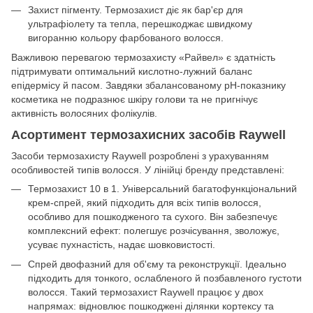
Захист пігменту. Термозахист діє як бар'єр для
ультрафіолету та тепла, перешкоджає швидкому
вигоранню кольору фарбованого волосся.
Важливою перевагою термозахисту «Райвел» є здатність
підтримувати оптимальний кислотно-лужний баланс
епідермісу й пасом. Завдяки збалансованому pH-показнику
косметика не подразнює шкіру голови та не пригнічує
активність волосяних фолікулів.
Асортимент термозахисних засобів Raywell
Засоби термозахисту Raywell розроблені з урахуванням
особливостей типів волосся. У лінійці бренду представлені:
Термозахист 10 в 1. Універсальний багатофункціональний
крем-спрей, який підходить для всіх типів волосся,
особливо для пошкодженого та сухого. Він забезпечує
комплексний ефект: полегшує розчісування, зволожує,
усуває пухнастість, надає шовковистості.
Спрей двофазний для об'єму та реконструкції. Ідеально
підходить для тонкого, ослабленого й позбавленого густоти
волосся. Такий термозахист Raywell працює у двох
напрямах: відновлює пошкоджені ділянки кортексу та