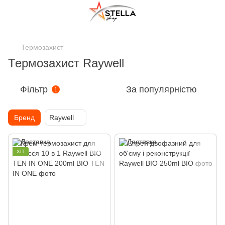
;
Термозахист
Термозахист Raywell
Фільтр
За популярністю
1
Бренд
Raywell
ХІТ