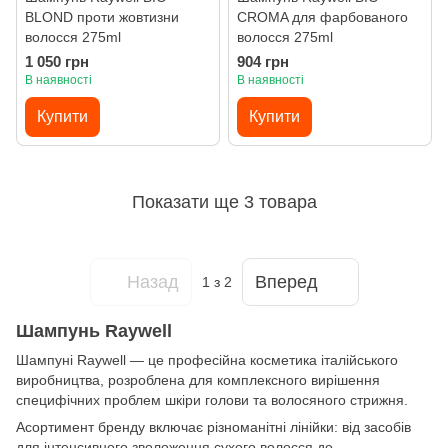
BLOND проти жовтизни
CROMA для фарбованого
волосся 275ml
волосся 275ml
1 050 грн
904 грн
В наявності
В наявності
Купити
Купити
Показати ще 3 товара
Назад
Вперед
1
з 2
Шампунь Raywell
Шампуні Raywell — це професійна косметика італійського
виробництва, розроблена для комплексного вирішення
специфічних проблем шкіри голови та волосяного стрижня.
Асортимент бренду включає різноманітні лінійки: від засобів
для інтенсивного зволоження сухого волосся до