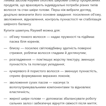
Лінійка засобів Raywell охоплює широкий спектр професійних
продуктів, що враховують індивідуальні потреби різних типів
волосся та стан шкіри голови. Перш ніж вибрати догляд,
доцільно визначити його основне завдання: посилення об’єму,
зволоження, відновлення, контроль пухнастості чи стабілізація
шкірного балансу.
Купити шампунь Raywell можна для:
об’єму тонкого волосся — надає пружності та підіймає
пасма біля коренів;
блиску — посилює світловідбивну здатність поверхні
стрижня, роблячи волосся гладким й доглянутим;
розгладження — пом’якшує жорстку текстуру, зменшує
пухнастість та полегшує укладання;
кучерявого й пористого волосся — зменшує пухнастість,
сприяє формуванню виразних локонів;
зволоження сухих пасом — насичує їх
вологоутримувальними компонентами та відновлює
еластичність;
жирної шкіри голови — допомагає збалансувати роботу
сальних залоз і забезпечує відчуття свіжості після миття;