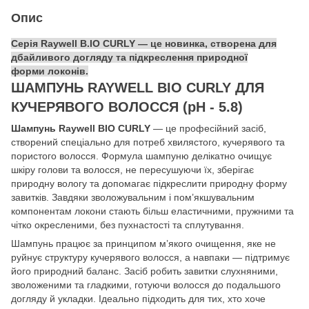
Опис
Серія Raywell B.IO CURLY — це новинка, створена для
дбайливого догляду та підкреслення природної
форми локонів.
ШАМПУНЬ RAYWELL BIO CURLY ДЛЯ
КУЧЕРЯВОГО ВОЛОССЯ (pH - 5.8)
Шампунь Raywell BIO CURLY
— це професійний засіб,
створений спеціально для потреб хвилястого, кучерявого та
пористого волосся. Формула шампуню делікатно очищує
шкіру голови та волосся, не пересушуючи їх, зберігає
природну вологу та допомагає підкреслити природну форму
завитків. Завдяки зволожувальним і пом’якшувальним
компонентам локони стають більш еластичними, пружними та
чітко окресленими, без пухнастості та сплутування.
Шампунь працює за принципом м’якого очищення, яке не
руйнує структуру кучерявого волосся, а навпаки — підтримує
його природний баланс. Засіб робить завитки слухняними,
зволоженими та гладкими, готуючи волосся до подальшого
догляду й укладки. Ідеально підходить для тих, хто хоче