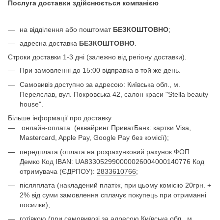
Послуга доставки здійснюється компанією
на відділення або поштомат
БЕЗКОШТОВНО
;
адресна доставка
БЕЗКОШТОВНО
.
Строки доставки 1-3 дні (залежно від регіону доставки).
При замовленні до 15:00 відправка в той же день.
Самовивіз доступно за адресою: Київська обл., м.
Переяслав, вул. Покровська 42, салон краси "Stella beauty
house".
Більше інформації про доставку
онлайн-оплата
(еквайринг ПриватБанк: картки Visa,
Mastercard, Apple Pay, Google Pay без комісії);
передплата (оплата на розрахунковий рахунок ФОП
Демко Код IBAN: UA833052990000026004000140776 Код
отримувача (ЄДРПОУ):
2833610766
;
післяплата (накладений платіж, при цьому комісію 20грн. +
2% від суми замовлення сплачує покупець при отриманні
посилки);
готівкою (при самовивозі за адресою Київська обл., м.