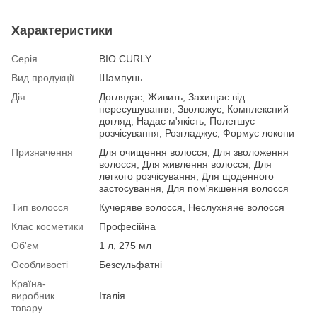
Характеристики
Серія
BIO CURLY
Вид продукції
Шампунь
Дія
Доглядає, Живить, Захищає від
пересушування, Зволожує, Комплексний
догляд, Надає м'якість, Полегшує
розчісування, Розгладжує, Формує локони
Призначення
Для очищення волосся, Для зволоження
волосся, Для живлення волосся, Для
легкого розчісування, Для щоденного
застосування, Для пом'якшення волосся
Тип волосся
Кучеряве волосся, Неслухняне волосся
Клас косметики
Професійна
Об'єм
1 л, 275 мл
Особливості
Безсульфатні
Країна-
виробник
Італія
товару