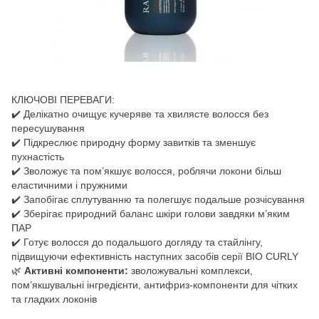
КЛЮЧОВІ ПЕРЕВАГИ:
✔️ Делікатно очищує кучеряве та хвилясте волосся без
пересушування
✔️ Підкреслює природну форму завитків та зменшує
пухнастість
✔️ Зволожує та пом’якшує волосся, роблячи локони більш
еластичними і пружними
✔️ Запобігає сплутуванню та полегшує подальше розчісування
✔️ Зберігає природний баланс шкіри голови завдяки м’яким
ПАР
✔️ Готує волосся до подальшого догляду та стайлінгу,
підвищуючи ефективність наступних засобів серії BIO CURLY
🌿
Активні компоненти:
зволожувальні комплекси,
пом’якшувальні інгредієнти, антифриз-компоненти для чітких
та гладких локонів