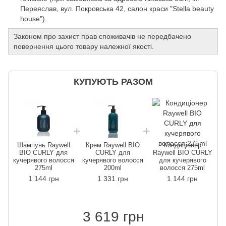
Переяслав, вул. Покровська 42, салон краси "Stella beauty
house").
Законом про захист прав споживачів не передбачено
повернення цього товару належної якості.
КУПУЮТЬ РАЗОМ
Шампунь Raywell
Крем Raywell BIO
Кондиціонер
BIO CURLY для
CURLY для
Raywell BIO CURLY
д
кучерявого волосся
кучерявого волосся
для кучерявого
275ml
200ml
волосся 275ml
1 144 грн
1 331 грн
1 144 грн
3 619 грн