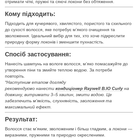
отримати чіткі, пружні та сяючі локони без обтяження.
Кому підходить:
Підходить для кучерявого, хвилястого, пористого та схильного
до сухості волосся, яке потребує м’якого очищення та
зволоження. Ідеальний вибір для тих, хто хоче підкреслити
природну форму локонів і зменшити пухнастість.
Спосіб застосування:
Нанесіть шампунь на вологе волосся, м’яко помасажуйте до
утворення піни та змийте теплою водою. За потреби
повторіть.
*
Наступним етапом догляду
рекомендуємо нанести
кондиціонер Raywell B.IO Curly
на
довжину, витримати 3–5 хвилин, змити водою. Це
забезпечить м'якість, слухняність, зволоження та
максимальний ефект.
Результат:
Волосся стає м’яким, зволоженим і більш гладким, а локони —
виразними, пружними та природно окресленими.