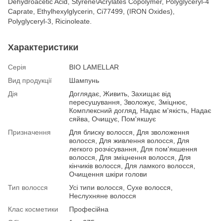
Dehydroacetic Acid, Styrene\Acrylates Copolymer, Polyglyceryl-4
Caprate, Ethylhexylglycerin, Ci77499, (IRON Oxides),
Polyglyceryl-3, Ricinoleate.
Характеристики
Серія
BIO LAMELLAR
Вид продукції
Шампунь
Дія
Доглядає, Живить, Захищає від
пересушування, Зволожує, Зміцнює,
Комплексний догляд, Надає м'якість, Надає
сяйва, Очищує, Пом'якшує
Призначення
Для блиску волосся, Для зволоження
волосся, Для живлення волосся, Для
легкого розчісування, Для пом'якшення
волосся, Для зміцнення волосся, Для
кінчиків волосся, Для ламкого волосся,
Очищення шкіри голови
Тип волосся
Усі типи волосся, Сухе волосся,
Неслухняне волосся
Клас косметики
Професійна