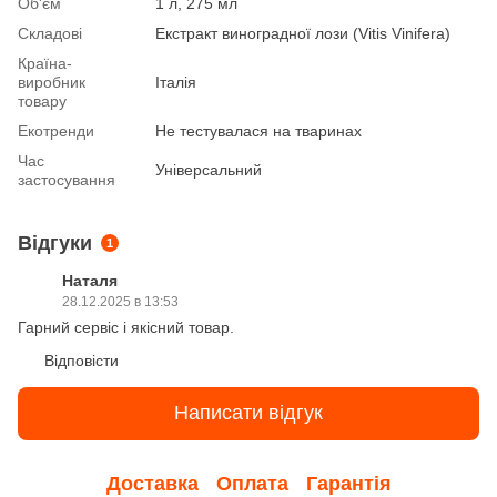
Об'єм
1 л, 275 мл
Складові
Екстракт виноградної лози (Vitis Vinifera)
Країна-
виробник
Італія
товару
Екотренди
Не тестувалася на тваринах
Час
Універсальний
застосування
Відгуки
1
Наталя
28.12.2025 в 13:53
Гарний сервіс і якісний товар.
Відповісти
Написати відгук
Доставка
Оплата
Гарантія