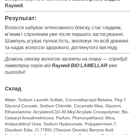
Raywell
.
Результат:
Волосся набуває інтенсивного блиску, стає гладким,
м’яким і слухняним уже після першого застосування.
Шампунь усуває пухнастість, зволожує по всій довжині
та надає волоссю здорового, доглянутого вигляду.
Дозволь своєму волоссю засяяти на повну — спробуй
ламелярну серію від
Raywell BIO LAMELLAR
вже
сьогодні!
Склад
Water, Sodium Laureth Sulfate, Cocomidepropyl Betaine, Peg-7
Glyceryl Cocoate, Sodium Chloride, Cocamide Mea, Glycerin,
Ethanolamine, Acrylates\C10-30 Alkyl Acrylate Crosspolymer, Bis-
Cetearyl Amodimethicone, Parfum, Phenoxyethanol, Mica,
Imidazolidinyl Urea, Sodium Hyaluronate, Polyqaternium-7,
Disodium Edta, Ci 77891 (Titanium Dioxide) Benzoic Acid,