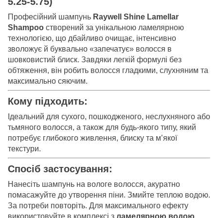
5.25-5.75)
Професійний шампунь
Raywell Shine Lamellar
Shampoo
створений за унікальною ламелярною
технологією, що дбайливо очищає, інтенсивно
зволожує й буквально «запечатує» волосся в
шовковистий блиск. Завдяки легкій формулі без
обтяження, він робить волосся гладкими, слухняним та
максимально сяючим.
Кому підходить:
Ідеальний для сухого, пошкодженого, неслухняного або
тьмяного волосся, а також для будь-якого типу, який
потребує глибокого живлення, блиску та м’якої
текстури.
Спосіб застосування:
Нанесіть шампунь на вологе волосся, акуратно
помасажуйте до утворення піни. Змийте теплою водою.
За потреби повторіть. Для максимального ефекту
використовуйте в комплексі з
ламелярною водою