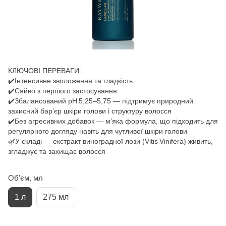
КЛЮЧОВІ ПЕРЕВАГИ:
✔️Інтенсивне зволоження та гладкість
✔️Сяйво з першого застосування
✔️Збалансований pH 5,25–5,75 — підтримує природний
захисний бар’єр шкіри голови і структуру волосся
✔️Без агресивних добавок — м’яка формула, що підходить для
регулярного догляду навіть для чутливої шкіри голови
🌿У складі — екстракт виноградної лози (Vitis Vinifera) живить,
згладжує та захищає волосся
Об'єм, мл
1 л
275 мл