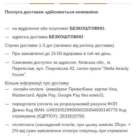
Послуга доставки здійснюється компанією
на відділення або поштомат
БЕЗКОШТОВНО
;
адресна доставка
БЕЗКОШТОВНО
.
Строки доставки 1-3 дні (залежно від регіону доставки).
При замовленні до 15:00 відправка в той же день.
Самовивіз доступно за адресою: Київська обл., м.
Переяслав, вул. Покровська 42, салон краси "Stella beauty
house".
Більше інформації про доставку
онлайн-оплата
(еквайринг ПриватБанк: картки Visa,
Mastercard, Apple Pay, Google Pay без комісії);
передплата (оплата на розрахунковий рахунок ФОП
Демко Код IBAN: UA833052990000026004000140776 Код
отримувача (ЄДРПОУ):
2833610766
;
післяплата (накладений платіж, при цьому комісію 20грн. +
2% від суми замовлення сплачує покупець при отриманні