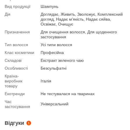
Вид продукції
Шампунь
Дія
Доглядає, Живить, Зволожує, Комплексний
догляд, Надає м'якість, Надає сяйва,
Освіжає, Очищує
Призначення
Для очищення волосся, Для щоденного
застосування
Тип волосся
Усі типи волосся
Клас косметики
Професійна
Складові
Екстракт зеленого чаю
Особливості
Безсульфатні
Країна-
виробник
Італія
товару
Екотренди
Не тестувалася на тваринах
Час
Універсальний
застосування
Відгуки
1