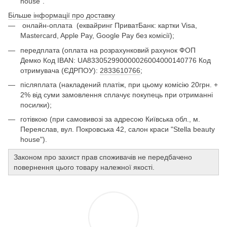
house".
Більше інформації про доставку
онлайн-оплата
(еквайринг ПриватБанк: картки Visa,
Mastercard, Apple Pay, Google Pay без комісії);
передплата (оплата на розрахунковий рахунок ФОП
Демко Код IBAN: UA833052990000026004000140776 Код
отримувача (ЄДРПОУ):
2833610766
;
післяплата (накладений платіж, при цьому комісію 20грн. +
2% від суми замовлення сплачує покупець при отриманні
посилки);
готівкою (при самовивозі за адресою Київська обл., м.
Переяслав, вул. Покровська 42, салон краси "Stella beauty
house").
Законом про захист прав споживачів не передбачено
повернення цього товару належної якості.