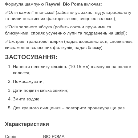
Формула шампуню
Raywell Bio Роmа
включає:
✅Олія камелії японської (забезпечує захист від ультрафіолету
та низки негативних факторів ззовні, зміцнює волосся);
✅Олія зеленого яблука (робить локони пружними та
блискучими, сприяє усуненню лупи та подразнень на шкірі);
✅Екстракт гранатової шкірки (надає шовковистості, сповільнює
виснаження волосяних фолікулів, надає блиску).
ЗАСТОСУВАННЯ:
Нанести невелику кількість (10-15 мл) шампуню на вологе
волосся;
Помасажувати;
Дати подіяти кілька хвилин;
Змити водою;
Для кращого очищення – повторити процедуру ще раз.
Характеристики
Серія
BIO POMA