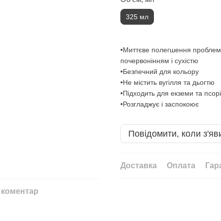
325 мл
•Миттєве полегшення проблем 
почервонінням і сухістю
•Безпечний для кольору
•Не містить вугілля та дьогтю
•Підходить для екземи та псор
•Розгладжує і заспокоює
Повідомити, коли з'яв
Доставка
Оплата
Гар
 коментар