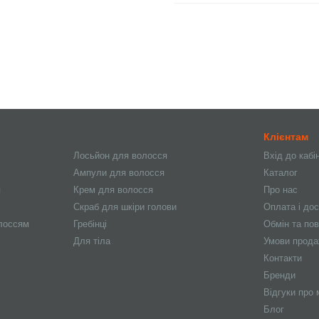
Клієнтам
Лосьйон для волосся
Вхід до кабі
Ампули для волосся
Каталог
я
Крем для волосся
Про нас
Скраб для шкіри голови
Оплата і до
олоссям
Гребінці
Обмін та по
Для тіла
Умови прод
Контакти
Бренди
Відгуки про 
Блог