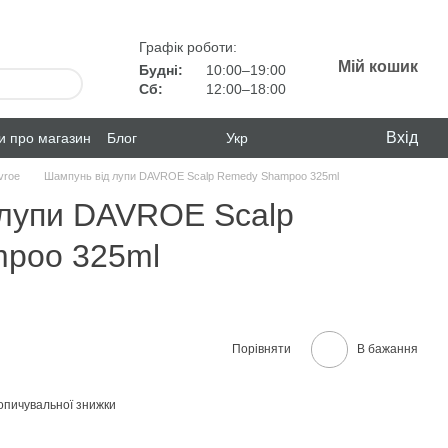
Графік роботи:
Мій кошик
Будні:
10:00–19:00
Сб:
12:00–18:00
Вхід
ки про магазин
Блог
Укр
vroe
Шампунь від лупи DAVROE Scalp Remedy Shampoo 325ml
 лупи DAVROE Scalp
poo 325ml
Порівняти
В бажання
опичувальної знижки