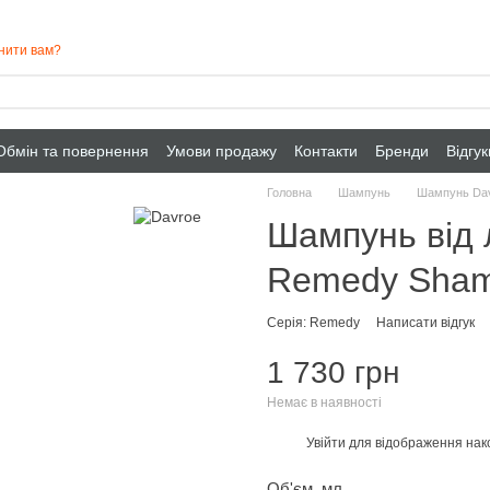
нити вам?
Обмін та повернення
Умови продажу
Контакти
Бренди
Відгу
Головна
Шампунь
Шампунь Da
Шампунь від
Remedy Sham
Серія: Remedy
Написати відгук
1 730 грн
Немає в наявності
Увійти
для відображення нак
%
Об'єм, мл