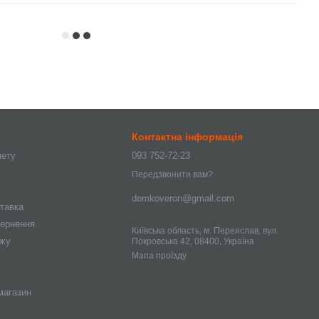
Контактна інформація
нету
093 752-72-23
Передзвонити вам?
demkoveron@gmail.com
ставка
вернення
Київська область, м. Переяслав, вул.
ажу
Покровська 42, 08400, Україна
Мапа проїзду
магазин