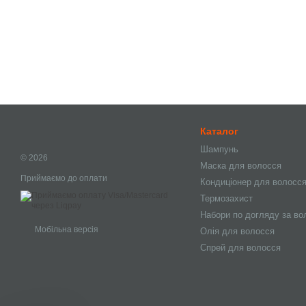
Каталог
Шампунь
© 2026
Маска для волосся
Приймаємо до оплати
Кондиціонер для волосс
Термозахист
Набори по догляду за в
Мобільна версія
Олія для волосся
Спрей для волосся