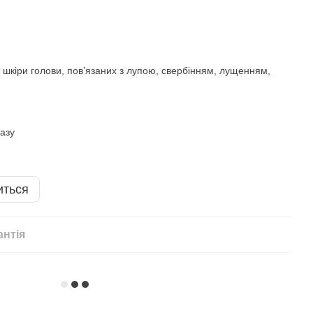
шкіри голови, пов’язаних з лупою, свербінням, лущенням,
іазу
иться
антія