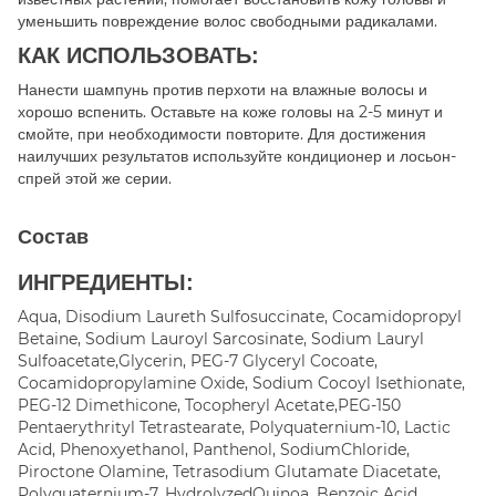
уменьшить повреждение волос свободными радикалами.
КАК ИСПОЛЬЗОВАТЬ:
Нанести шампунь против перхоти на влажные волосы и
хорошо вспенить. Оставьте на коже головы на 2-5 минут и
смойте, при необходимости повторите. Для достижения
наилучших результатов используйте кондиционер и лосьон-
спрей этой же серии.
Состав
ИНГРЕДИЕНТЫ:
Aqua, Disodium Laureth Sulfosuccinate, Cocamidopropyl
Betaine, Sodium Lauroyl Sarcosinate, Sodium Lauryl
Sulfoacetate,Glycerin, PEG-7 Glyceryl Cocoate,
Cocamidopropylamine Oxide, Sodium Cocoyl Isethionate,
PEG-12 Dimethicone, Tocopheryl Acetate,PEG-150
Pentaerythrityl Tetrastearate, Polyquaternium-10, Lactic
Acid, Phenoxyethanol, Panthenol, SodiumChloride,
Piroctone Olamine, Tetrasodium Glutamate Diacetate,
Polyquaternium-7, HydrolyzedQuinoa, Benzoic Acid,