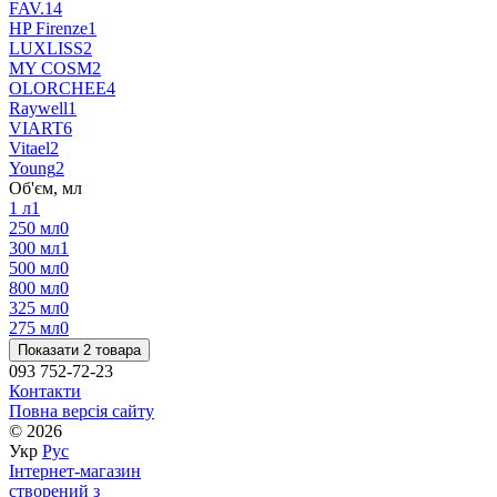
FAV.1
4
HP Firenze
1
LUXLISS
2
MY COSM
2
OLORCHEE
4
Raywell
1
VIART
6
Vitael
2
Young
2
Об'єм, мл
1 л
1
250 мл
0
300 мл
1
500 мл
0
800 мл
0
325 мл
0
275 мл
0
Показати 2 товара
093 752-72-23
Контакти
Повна версія сайту
© 2026
Укр
Рус
Інтернет-магазин
створений з