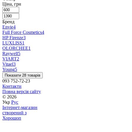
Ціна, грн
Бренд
Envie
4
Full Force Cosmetics
4
HP Firenze
3
LUXLISS
1
OLORCHEE
1
Raywell
5
VIART
2
Vitael
3
Young
5
Показати 28 товарів
093 752-72-23
Контакти
Повна версія сайту
© 2026
Укр
Рус
Інтернет-магазин
створений з
Хорошоп