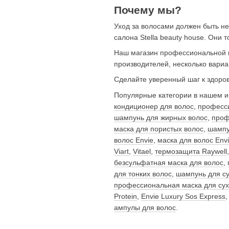
Почему мы?
Уход за волосами должен быть н
салона Stella beauty house. Они 
Наш магазин профессиональной к
производителей, несколько вариа
Сделайте уверенный шаг к здоро
Популярные категории в нашем и
кондиционер для волос
,
професси
шампунь для жирных волос
,
проф
маска для пористых волос
,
шампу
волос Envie
,
маска для волос Env
Viart
,
Vitael
,
термозащита Raywell
безсульфатная маска для волос
,
для тонких волос
,
шампунь для су
профессиональная маска для сух
Protein
,
Envie Luxury Sos Express
ампулы для волос
.