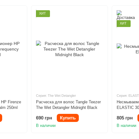
ХИТ
ХИТ
Серия: The Wet Detangler
Серия: ELAST
 HP Firenze
Расческа для волос Tangle Teezer
Несмываем
alm 250ml
The Wet Detangler Midnight Black
ELASTIC 3
690 грн
Купить
805 грн
В наличии
В наличии