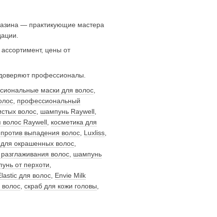
газина — практикующие мастера
дации.
ассортимент, цены от
 доверяют профессионалы.
сиональные маски для волос
,
олос
,
профессиональный
стых волос
,
шампунь Raywell
,
 волос Raywell
,
косметика для
против выпадения волос
,
Luxliss
,
для окрашенных волос
,
 разглаживания волос
,
шампунь
унь от перхоти
,
Elastic для волос
,
Envie Milk
 волос
,
скраб для кожи головы
,