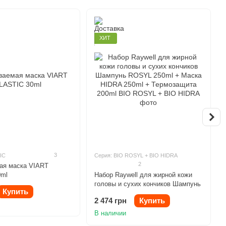
ХИТ
3
IC
Серия: BIO ROSYL + BIO HIDRA
2
ая маска VIART
0ml
Набор Raywell для жирной кожи
головы и сухих кончиков Шампунь
Купить
ROSYL 250ml + Маска HIDRA
2 474 грн
Купить
250ml + Термозащита 200ml
В наличии