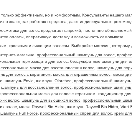
е только эффективным, но и комфортным. Консультанты нашего ма
точно знают, как работают средства, дают индивидуальные рекомен
осметики для волос предлагает широкий, постоянно обновляемый 
нтов оплаты, оперативную доставку и возможность самовывоза.
вым, красивым и сияющим волосам. Выбирайте магазин, которому
нтернет-магазине:
профессиональный шампунь для волос
,
профес
ональная термозащита для волос
,
безсульфатные шампуни для в
ессиональные маски для восстановления волос
,
шампунь для пори
нь для волос с кератином
,
маска для окрашенных волос
,
маска для
ie
,
шампунь Envie
,
шампунь Olorchee
,
профессиональный шампунь 
,
шампунь для восстановления волос
,
профессиональный шампунь 
профессиональная маска для волос с кератином
,
кондиционер для
хих волос
,
шампунь для вьющихся волос
,
профессиональный шамп
их волос
,
маска Raywell Bio Hidra
,
шампунь Raywell Bio Hidra
,
Viart 
,
шампунь Full Force
,
профессиональный спрей для волос
,
крем для