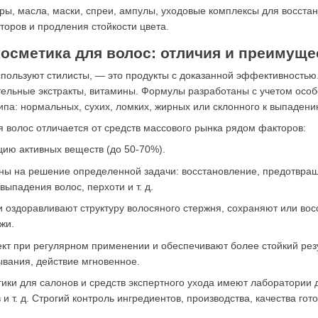
ы, масла, маски, спреи, ампулы, уходовые комплексы для восста
торов и продления стойкости цвета.
осметика для волос: отличия и преимуще
спользуют стилисты, — это продукты с доказанной эффективностью
ельные экстракты, витамины. Формулы разработаны с учетом особ
типа: нормальных, сухих, ломких, жирных или склонного к выпадени
 волос отличается от средств массового рынка рядом факторов:
ию активных веществ (до 50-70%).
ы на решение определенной задачи: восстановление, предотвращ
выпадения волос, перхоти и т. д.
и оздоравливают структуру волосяного стержня, сохраняют или во
жи.
 при регулярном применении и обеспечивают более стойкий резул
ывания, действие мгновенное.
ики для салонов и средств экспертного ухода имеют лаборатории
и т. д. Строгий контроль ингредиентов, производства, качества гот