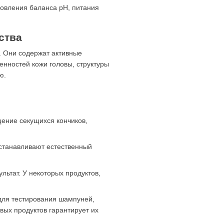
новления баланса pH, питания
ства
. Они содержат активные
енностей кожи головы, структуры
ю.
ение секущихся кончиков,
сстанавливают естественный
ьтат. У некоторых продуктов,
 для тестирования шампуней,
овых продуктов гарантирует их