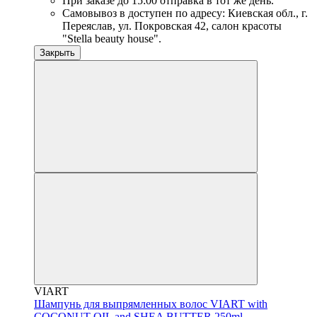
При заказе до 15:00 отправка в тот же день.
Самовывоз в доступен по адресу: Киевская обл., г.
Переяслав, ул. Покровская 42, салон красоты
"Stella beauty house".
Закрыть
VIART
Шампунь для выпрямленных волос VIART with
COCONUT OIL and SHEA BUTTER 250ml