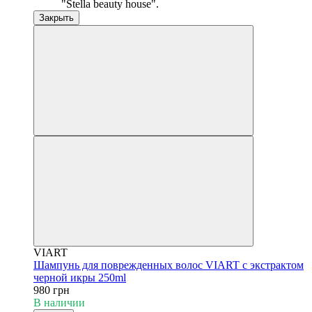
"Stella beauty house".
Закрыть
VIART
Шампунь для поврежденных волос VIART с экстрактом
черной икры 250ml
980 грн
В наличии