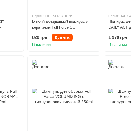
Серия: SOFT SENSATIONS
Серия: DAILY 
SE
Мягкий ежедневный шампунь с
Шампунь еже
я
кератином Full Force SOFT
DAILY ACT д
вания
SENSATIONS 250ml
головы 1000
820 грн
Купить
1 970 грн
В наличии
В наличии