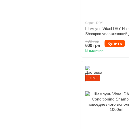
Серия: DRY
Шампунь Vitael DRY Hair
Shampoo увлажняющий 
волос 300ml
700 грн
Купить
600 грн
В наличии
−13%