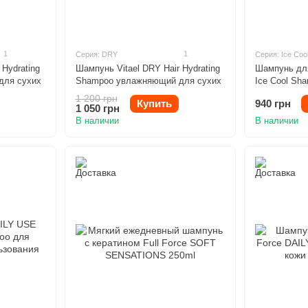
1
1
Серия: DRY
Серия: Ice Coo
 Hydrating
Шампунь Vitael DRY Hair Hydrating
Шампунь дл
для сухих
Shampoo увлажняющий для сухих
Ice Cool Sh
волос 1000ml
300ml
1 200 грн
Купить
940 грн
1 050 грн
В наличии
В наличии