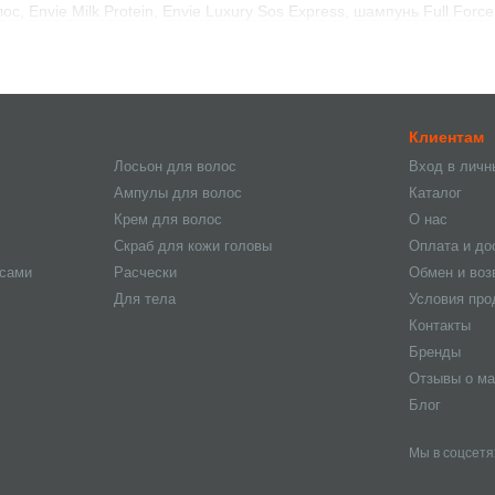
лос
,
Envie Milk Protein
,
Envie Luxury Sos Express
,
шампунь Full Force
 для волос
.
Клиентам
Лосьон для волос
Вход в личн
Ампулы для волос
Каталог
Крем для волос
О нас
Скраб для кожи головы
Оплата и до
осами
Расчески
Обмен и воз
Для тела
Условия пр
Контакты
Бренды
Отзывы о ма
Блог
Мы в соцсетя