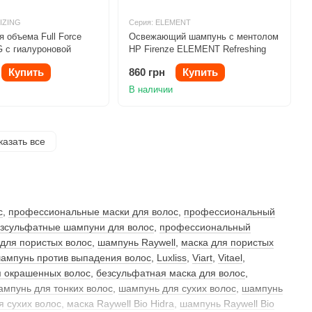
IZING
Серия: ELEMENT
 объема Full Force
Освежающий шампунь с ментолом
 с гиалуроновой
HP Firenze ELEMENT Refreshing
00ml
Shampoo 250ml
Купить
860 грн
Купить
В наличии
казать все
с
,
профессиональные маски для волос
,
профессиональный
зсульфатные шампуни для волос
,
профессиональный
для пористых волос
,
шампунь Raywell
,
маска для пористых
ампунь против выпадения волос
,
Luxliss
,
Viart
,
Vitael
,
 окрашенных волос
,
безсульфатная маска для волос
,
ампунь для тонких волос
,
шампунь для сухих волос
,
шампунь
 сухих волос
,
маска Raywell Bio Hidra
,
шампунь Raywell Bio