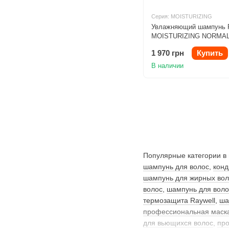
Серия: MOISTURIZING
Увлажняющий шампунь Fu
MOISTURIZING NORMAL
SKIN 1000ml
1 970 грн
Купить
В наличии
Популярные категории в
шампунь для волос
,
конд
шампунь для жирных вол
волос
,
шампунь для воло
термозащита Raywell
,
ша
профессиональная маска
для вьющихся волос
,
пр