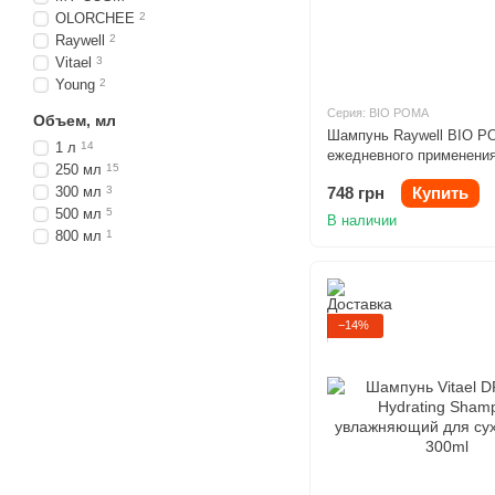
OLORCHEE
2
Raywell
2
Vitael
3
Young
2
Серия: BIO POMA
Объем, мл
Шампунь Raywell BIO P
1 л
14
ежедневного применения
250 мл
15
типов волос 250ml
748 грн
Купить
300 мл
3
500 мл
5
В наличии
800 мл
1
−14%