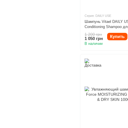
Серия: DAILY USE
Шампунь Vitael DAILY U
Conditioning Shampoo дл
повседневного использо
1 200 грн
Купить
1000ml
1 050 грн
В наличии