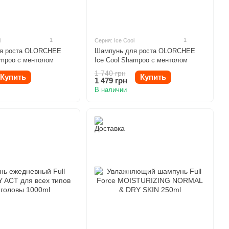
1
1
l
Серия: Ice Cool
я роста OLORCHEE
Шампунь для роста OLORCHEE
ampoo с ментолом
Ice Cool Shampoo с ментолом
800ml
1 740 грн
Купить
Купить
1 479 грн
В наличии