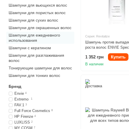
Шампуни для вьющихся волос
Шампуни для пористых волос
Шампуни для сухих волос
Шампуни для окрашенных волос
Шампуни для ежедневного
Серия: Revitalize
использования
Шампунь против выпаде
роста волос ENVIE Speci
Шампуни с кератином
Revitalize 1000ml
Шампуни для разглаживания
1 352 грн
Купить
волос
В наличии
Тонирующие шампуни для волос
Шампуни для тонких волос
Бренд
Envie
4
Extremo
1
FAV.1
3
Full Force Cosmetics
8
HP Firenze
4
LUXLISS
2
MY COSM
7