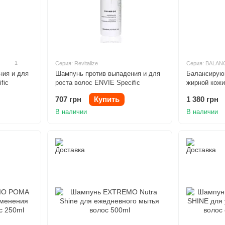
1
Серия: Revitalize
Серия: BALAN
ния и для
Шампунь против выпадения и для
Балансирую
fic
роста волос ENVIE Specific
жирной кож
Revitalize 250ml
Balance 100
707 грн
Купить
1 380 грн
В наличии
В наличии