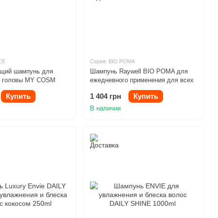
CE
Серия: BIO POMA
щий шампунь для
Шампунь Raywell BIO POMA для
и головы MY COSM
ежедневного применения для всех
0 мл
типов волос 1000ml
Купить
1 404 грн
Купить
В наличии