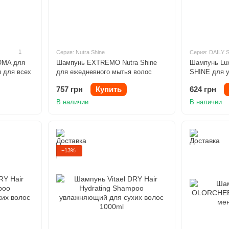
1
Серия: Nutra Shine
Серия: DAILY 
OMA для
Шампунь EXTREMO Nutra Shine
Шампунь Lux
 для всех
для ежедневного мытья волос
SHINE для у
500ml
волос с кок
757 грн
Купить
624 грн
В наличии
В наличии
−13%