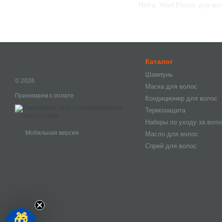
Hidra
,
Viart Elastic для во
для кожи головы
,
ампулы
Каталог
Шампунь
© 2026
Маска для волос
Принимаем к оплате
Кондиционер для волос
Термозащита
Наборы по уходу за вол
Мобильная версия
Масло для волос
Спрей для волос
🎁