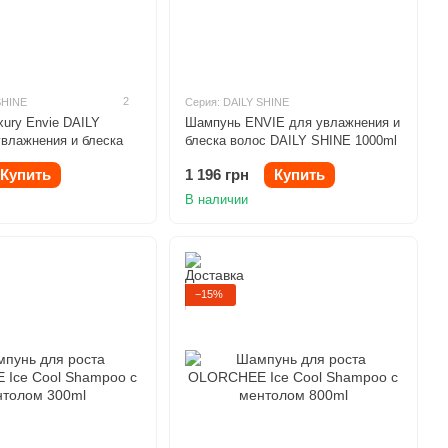
2
SHINE
Серия: DAILY SHINE
ury Envie DAILY
Шампунь ENVIE для увлажнения и
влажнения и блеска
блеска волос DAILY SHINE 1000ml
осом 250ml
Купить
1 196 грн
Купить
В наличии
−15%