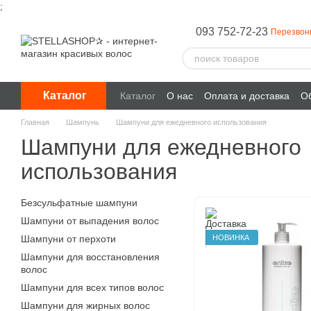
;
Перейти к основному контенту
093 752-72-23
Перезвон
Каталог
Каталог
О нас
Оплата и доставка
Об
Главная
Шампунь
Шампуни для ежедневного использования
Шампуни для ежедневного
использования
Безсульфатные шампуни
Шампуни от выпадения волос
НОВИНКА
Шампуни от перхоти
Шампуни для восстановления
волос
Шампуни для всех типов волос
Шампуни для жирных волос