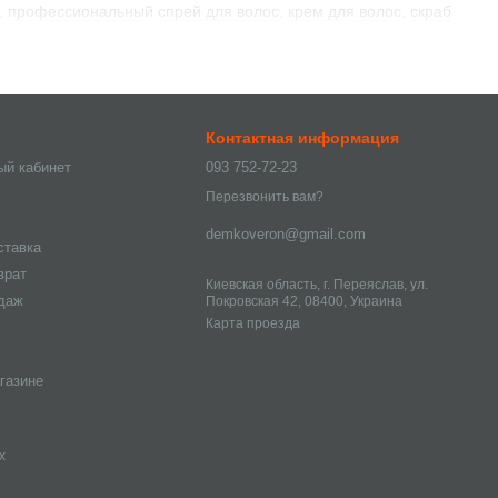
,
профессиональный спрей для волос
,
крем для волос
,
скраб
Контактная информация
ый кабинет
093 752-72-23
Перезвонить вам?
demkoveron@gmail.com
ставка
врат
Киевская область, г. Переяслав, ул.
одаж
Покровская 42, 08400, Украина
Карта проезда
газине
х