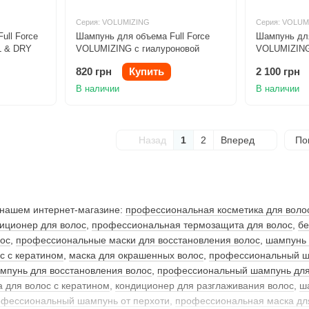
Серия: VOLUMIZING
Серия: VOLUM
ll Force
Шампунь для объема Full Force
Шампунь для
 & DRY
VOLUMIZING с гиалуроновой
VOLUMIZING
кислотой 250ml
кислотой 10
820 грн
Купить
2 100 грн
В наличии
В наличии
Назад
1
2
Вперед
По
 нашем интернет-магазине:
профессиональная косметика для воло
иционер для волос
,
профессиональная термозащита для волос
,
бе
ос
,
профессиональные маски для восстановления волос
,
шампунь 
с с кератином
,
маска для окрашенных волос
,
профессиональный ш
мпунь для восстановления волос
,
профессиональный шампунь для
 для волос с кератином
,
кондиционер для разглаживания волос
,
ш
офессиональный шампунь от перхоти
,
профессиональная маска для