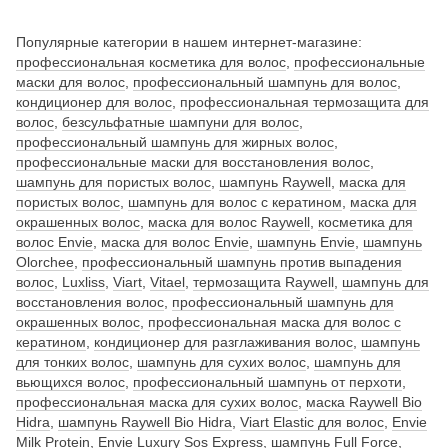
Популярные категории в нашем интернет-магазине:
профессиональная косметика для волос
,
профессиональные
маски для волос
,
профессиональный шампунь для волос
,
кондиционер для волос
,
профессиональная термозащита для
волос
,
безсульфатные шампуни для волос
,
профессиональный шампунь для жирных волос
,
профессиональные маски для восстановления волос
,
шампунь для пористых волос
,
шампунь Raywell
,
маска для
пористых волос
,
шампунь для волос с кератином
,
маска для
окрашенных волос
,
маска для волос Raywell
,
косметика для
волос Envie
,
маска для волос Envie
,
шампунь Envie
,
шампунь
Olorchee
,
профессиональный шампунь против выпадения
волос
,
Luxliss
,
Viart
,
Vitael
,
термозащита Raywell
,
шампунь для
восстановления волос
,
профессиональный шампунь для
окрашенных волос
,
профессиональная маска для волос с
кератином
,
кондиционер для разглаживания волос
,
шампунь
для тонких волос
,
шампунь для сухих волос
,
шампунь для
вьющихся волос
,
профессиональный шампунь от перхоти
,
профессиональная маска для сухих волос
,
маска Raywell Bio
Hidra
,
шампунь Raywell Bio Hidra
,
Viart Elastic для волос
,
Envie
Milk Protein
,
Envie Luxury Sos Express
,
шампунь Full Force
,