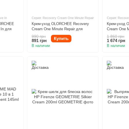
ve In
Серия: Recovery Cream One Minute Repair
Серия: Recove
LORCHEE
Крем-уход OLORCHEE Recovery
Крем-уход 
 In для
Cream One Minute Repair для
Cream One M
восстановления волос 300ml
восстановле
990 грн
1 860 грн
Купить
891 грн
1 674 грн
В наличии
В наличии