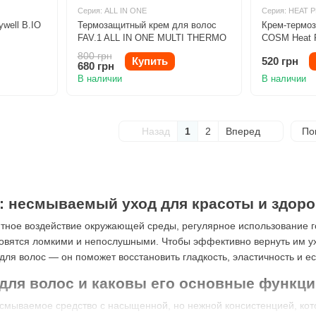
Серия: ALL IN ONE
Серия: HEAT
well B.IO
Термозащитный крем для волос
Крем-термо
FAV.1 ALL IN ONE MULTI THERMO
COSM Heat P
200ml
800 грн
Купить
520 грн
680 грн
В наличии
В наличии
Назад
1
2
Вперед
По
: несмываемый уход для красоты и здоро
ное воздействие окружающей среды, регулярное использование го
ановятся ломкими и непослушными. Чтобы эффективно вернуть им у
для волос — он поможет восстановить гладкость, эластичность и ес
 для волос и каковы его основные функц
смываемое средство с насыщенной, но нежной консистенцией, кото