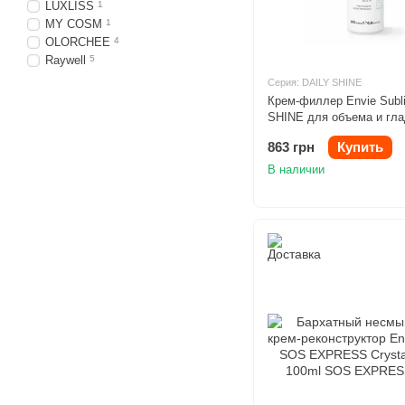
LUXLISS
1
MY COSM
1
OLORCHEE
4
Raywell
5
Серия: DAILY SHINE
Крем-филлер Envie Subl
SHINE для объема и гла
волос 200ml
863 грн
Купить
В наличии