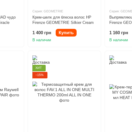
Серия: GEOMETRIE
Серия: GEOM
MAD чудо
Крем-шелк для блеска волос HP
Выпрямляющ
iracle
Firenze GEOMETRIE Silkier Cream
Firenze GE
200ml
200ml
1 400 грн
Купить
1 160 грн
В наличии
В наличии
ХИТ
−15%