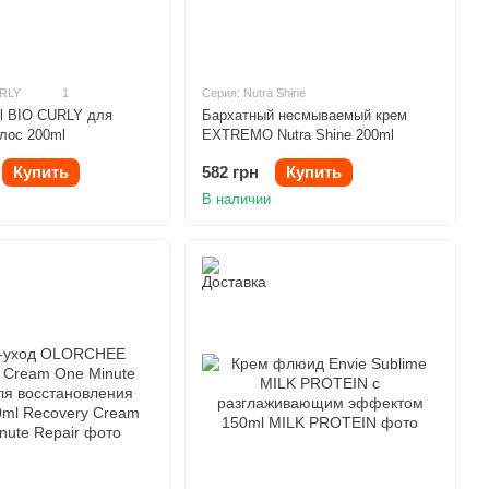
URLY
1
Серия: Nutra Shine
Бархатный несмываемый крем
l BIO CURLY для
EXTREMO Nutra Shine 200ml
лос 200ml
582 грн
Купить
Купить
В наличии