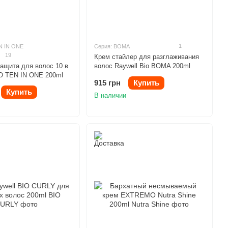
1
N IN ONE
Серия: BOMA
19
Крем стайлер для разглаживания
ащита для волос 10 в
волос Raywell Bio BOMA 200ml
IO TEN IN ONE 200ml
915 грн
Купить
Купить
В наличии