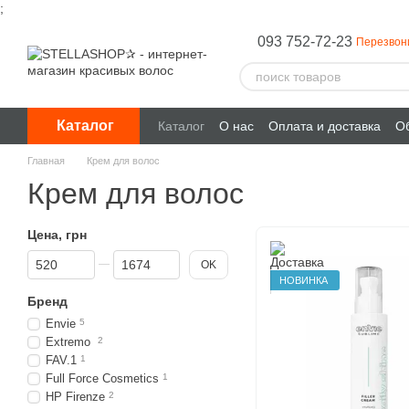
;
Перейти к основному контенту
093 752-72-23
Перезвон
Каталог
Каталог
О нас
Оплата и доставка
Об
Главная
Крем для волос
Крем для волос
Цена, грн
От Цена, грн
До Цена, грн
OK
НОВИНКА
Бренд
Envie
5
Extremo
2
FAV.1
1
Full Force Cosmetics
1
HP Firenze
2