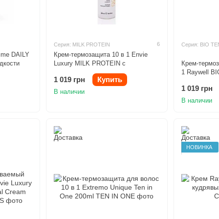
6
Серия: MILK PROTEIN
Серия: BIO TE
ime DAILY
Крем-термозащита 10 в 1 Envie
дкости
Luxury MILK PROTEIN с
Крем-термоз
молочными протеинами 250ml
1 Raywell B
1 019 грн
Купить
1 019 грн
В наличии
В наличии
НОВИНКА