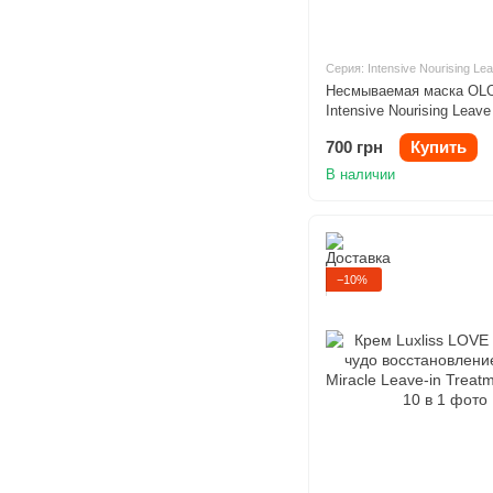
Серия: Intensive Nourising Lea
Несмываемая маска O
Intensive Nourising Leave
питания волос 250ml
700 грн
Купить
В наличии
−10%