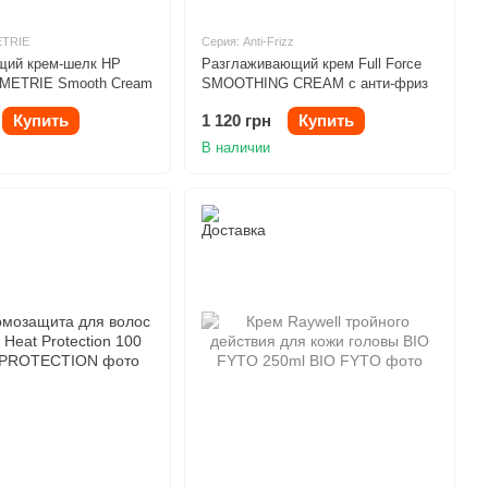
ETRIE
Серия: Anti-Frizz
ий крем-шелк HP
Разглаживающий крем Full Force
OMETRIE Smooth Cream
SMOOTHING CREAM с анти-фриз
эффектом 150ml
Купить
1 120 грн
Купить
В наличии