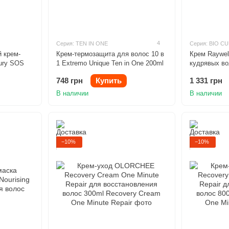
4
Серия: TEN IN ONE
Серия: BIO C
 крем-
Крем-термозащита для волос 10 в
Крем Raywel
xury SOS
1 Extremo Unique Ten in One 200ml
кудрявых во
 100ml
748 грн
Купить
1 331 грн
В наличии
В наличии
−10%
−10%