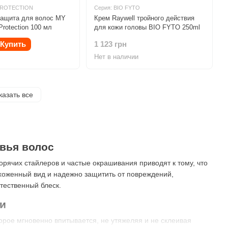
 PROTECTION
Серия: BIO FYTO
защита для волос MY
Крем Raywell тройного действия
rotection 100 мл
для кожи головы BIO FYTO 250ml
Купить
1 123 грн
Нет в наличии
казать все
вья волос
рячих стайлеров и частые окрашивания приводят к тому, что
хоженный вид и надежно защитить от повреждений,
тественный блеск.
ии
рое мгновенно впитывается, не утяжеляя и не склеивая