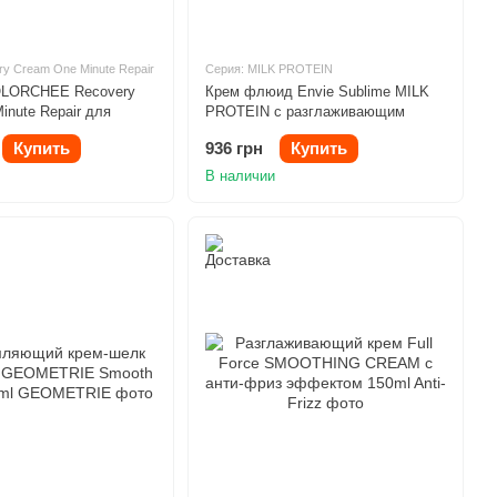
ry Cream One Minute Repair
Серия: MILK PROTEIN
OLORCHEE Recovery
Крем флюид Envie Sublime MILK
inute Repair для
PROTEIN с разглаживающим
ния волос 800ml
эффектом 150ml
Купить
936 грн
Купить
В наличии