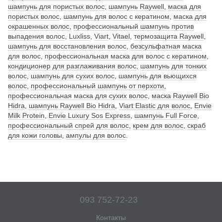
шампунь для пористых волос
,
шампунь Raywell
,
маска для
пористых волос
,
шампунь для волос с кератином
,
маска для
окрашенных волос
,
профессиональный шампунь против
выпадения волос
,
Luxliss
,
Viart
,
Vitael
,
термозащита Raywell
,
шампунь для восстановления волос
,
безсульфатная маска
для волос
,
профессиональная маска для волос с кератином
,
кондиционер для разглаживания волос
,
шампунь для тонких
волос
,
шампунь для сухих волос
,
шампунь для вьющихся
волос
,
профессиональный шампунь от перхоти
,
профессиональная маска для сухих волос
,
маска Raywell Bio
Hidra
,
шампунь Raywell Bio Hidra
,
Viart Elastic для волос
,
Envie
Milk Protein
,
Envie Luxury Sos Express
,
шампунь Full Force
,
профессиональный спрей для волос
,
крем для волос
,
скраб
для кожи головы
,
ампулы для волос
.
093 752-72-23
Контакты