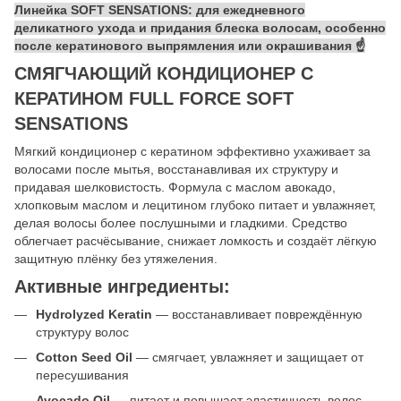
Линейка SOFT SENSATIONS:
для ежедневного
деликатного ухода и придания блеска волосам, особенно
после кератинового выпрямления или окрашивания ☝️
СМЯГЧАЮЩИЙ КОНДИЦИОНЕР С
КЕРАТИНОМ FULL FORCE SOFT
SENSATIONS
Мягкий кондиционер с кератином эффективно ухаживает за
волосами после мытья, восстанавливая их структуру и
придавая шелковистость. Формула с маслом авокадо,
хлопковым маслом и лецитином глубоко питает и увлажняет,
делая волосы более послушными и гладкими. Средство
облегчает расчёсывание, снижает ломкость и создаёт лёгкую
защитную плёнку без утяжеления.
Активные ингредиенты:
Hydrolyzed Keratin
— восстанавливает повреждённую
структуру волос
Cotton Seed Oil
— смягчает, увлажняет и защищает от
пересушивания
Avocado Oil
— питает и повышает эластичность волос