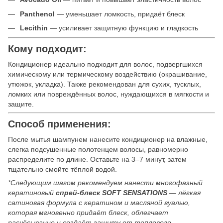
Panthenol
— уменьшает ломкость, придаёт блеск
Lecithin
— усиливает защитную функцию и гладкость
Кому подходит:
Кондиционер идеально подходит для волос, подвергшихся
химическому или термическому воздействию (окрашивание,
утюжок, укладка). Также рекомендован для сухих, тусклых,
ломких или повреждённых волос, нуждающихся в мягкости и
защите.
Способ применения:
После мытья шампунем нанесите кондиционер на влажные,
слегка подсушенные полотенцем волосы, равномерно
распределите по длине. Оставьте на 3–7 минут, затем
тщательно смойте тёплой водой.
*
Следующим шагом рекомендуем нанести многофазный
кератиновый
спрей‑блеск SOFT SENSATIONS
— лёгкая
сатиновая формула с кератином и масляной вуалью,
которая мгновенно придаёт блеск, облегчает
расчёсывание и создаёт защиту от теплового