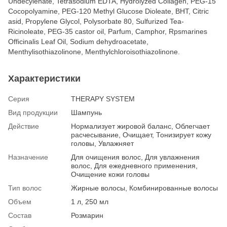
Undecylenate, Tetrasodium EDTA, Hydrolyzed Collagen, PEG-15
Cocopolyamine, PEG-120 Methyl Glucose Dioleate, BHT, Citric
asid, Propylene Glycol, Polysorbate 80, Sulfurized Tea-
Ricinoleate, PEG-35 castor oil, Parfum, Camphor, Rpsmarines
Officinalis Leaf Oil, Sodium dehydroacetate,
Menthylisothiazolinone, Menthylchloroisothiazolinone.
Характеристики
Серия
THERAPY SYSTEM
Вид продукции
Шампунь
Действие
Нормализует жировой баланс, Облегчает
расчесывание, Очищает, Тонизирует кожу
головы, Увлажняет
Назначение
Для очищения волос, Для увлажнения
волос, Для ежедневного применения,
Очищение кожи головы
Тип волос
Жирные волосы, Комбинированные волосы
Объем
1 л, 250 мл
Состав
Розмарин