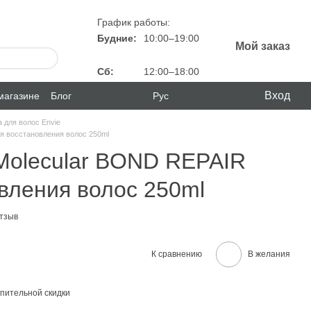
График работы:
Будние:
10:00–19:00
Мой заказ
Сб:
12:00–18:00
Вход
магазине
Блог
Рус
 для волос Envie
я восстановления волос 250ml
Molecular BOND REPAIR
вления волос 250ml
отзыв
К сравнению
В желания
пительной скидки