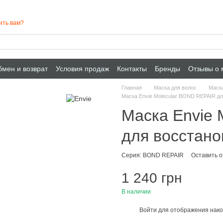
ить вам?
мен и возврат
Условия продаж
Контакты
Бренды
Отзывы о 
Главная
Маска для волос
Маска
Маска Envie Molecular BOND REPAIR дл
Маска Envie 
для восстано
Серия: BOND REPAIR
Оставить 
1 240 грн
В наличии
Войти
для отображения нако
%