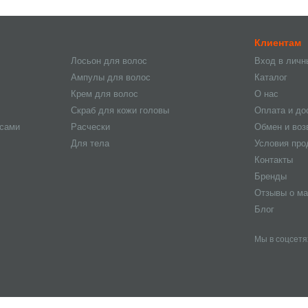
Клиентам
Лосьон для волос
Вход в личн
Ампулы для волос
Каталог
Крем для волос
О нас
Скраб для кожи головы
Оплата и до
осами
Расчески
Обмен и воз
Для тела
Условия пр
Контакты
Бренды
Отзывы о ма
Блог
Мы в соцсетя