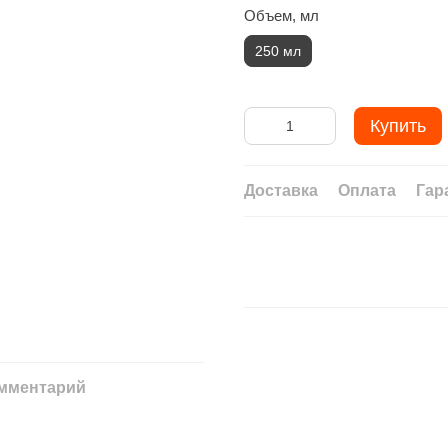
Объем, мл
250 мл
Купить
Доставка
Оплата
Гар
омментарий