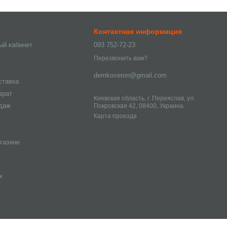
Контактная информация
ый кабинет
093 752-72-23
Перезвонить вам?
demkoveron@gmail.com
ставка
врат
Киевская область, г. Переяслав, ул.
одаж
Покровская 42, 08400, Украина
Карта проезда
газине
х