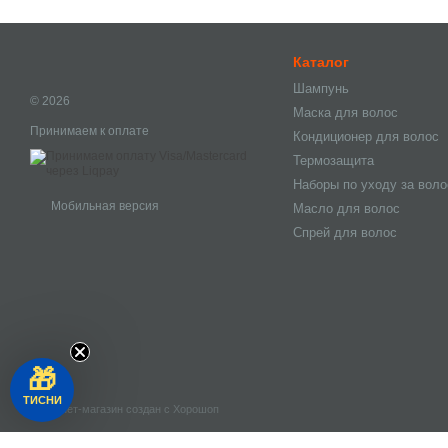
Каталог
Шампунь
© 2026
Маска для волос
Принимаем к оплате
Кондиционер для волос
Термозащита
Наборы по уходу за вол
Мобильная версия
Масло для волос
Спрей для волос
🎁
ТИСНИ
Интернет-магазин создан с Хорошоп