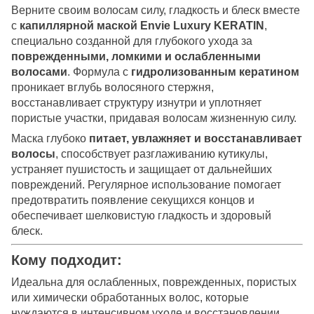
Верните своим волосам силу, гладкость и блеск вместе
с
капиллярной маской Envie Luxury KERATIN
,
специально созданной для глубокого ухода за
поврежденными, ломкими и ослабленными
волосами
. Формула с
гидролизованным кератином
проникает вглубь волосяного стержня,
восстанавливает структуру изнутри и уплотняет
пористые участки, придавая волосам жизненную силу.
Маска глубоко
питает, увлажняет и восстанавливает
волосы
, способствует разглаживанию кутикулы,
устраняет пушистость и защищает от дальнейших
повреждений. Регулярное использование помогает
предотвратить появление секущихся концов и
обеспечивает шелковистую гладкость и здоровый
блеск.
Кому подходит:
Идеальна для ослабленных, поврежденных, пористых
или химически обработанных волос, которые
нуждаются в интенсивном уходе и восстановлении.