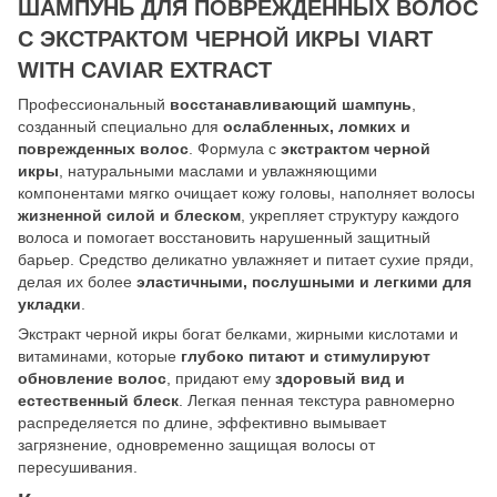
ШАМПУНЬ ДЛЯ ПОВРЕЖДЕННЫХ ВОЛОС
С ЭКСТРАКТОМ ЧЕРНОЙ ИКРЫ VIART
WITH CAVIAR EXTRACT
Профессиональный
восстанавливающий шампунь
,
созданный специально для
ослабленных, ломких и
поврежденных волос
. Формула с
экстрактом черной
икры
, натуральными маслами и увлажняющими
компонентами мягко очищает кожу головы, наполняет волосы
жизненной силой и блеском
, укрепляет структуру каждого
волоса и помогает восстановить нарушенный защитный
барьер. Средство деликатно увлажняет и питает сухие пряди,
делая их более
эластичными, послушными и легкими для
укладки
.
Экстракт черной икры богат белками, жирными кислотами и
витаминами, которые
глубоко питают и стимулируют
обновление волос
, придают ему
здоровый вид и
естественный блеск
. Легкая пенная текстура равномерно
распределяется по длине, эффективно вымывает
загрязнение, одновременно защищая волосы от
пересушивания.