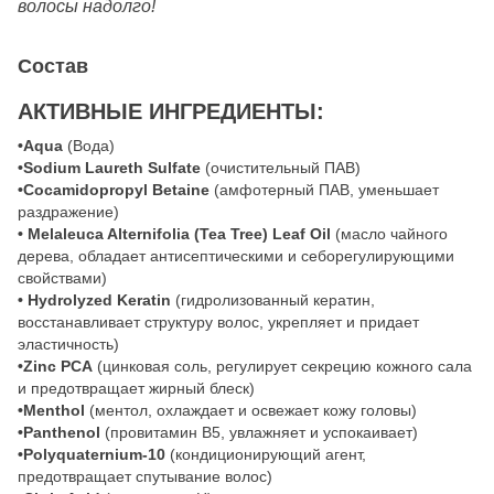
волосы надолго!
Состав
АКТИВНЫЕ ИНГРЕДИЕНТЫ:
•Aqua
(Вода)
•Sodium Laureth Sulfate
(очистительный ПАВ)
•Cocamidopropyl Betaine
(амфотерный ПАВ, уменьшает
раздражение)
• Melaleuca Alternifolia (Tea Tree) Leaf Oil
(масло чайного
дерева, обладает антисептическими и себорегулирующими
свойствами)
• Hydrolyzed Keratin
(гидролизованный кератин,
восстанавливает структуру волос, укрепляет и придает
эластичность)
•Zinc PCA
(цинковая соль, регулирует секрецию кожного сала
и предотвращает жирный блеск)
•Menthol
(ментол, охлаждает и освежает кожу головы)
•Panthenol
(провитамин B5, увлажняет и успокаивает)
•Polyquaternium-10
(кондиционирующий агент,
предотвращает спутывание волос)