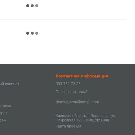
Контактная информация
ый кабинет
093 752-72-23
Перезвонить вам?
demkoveron@gmail.com
ставка
врат
Киевская область, г. Переяслав, ул.
одаж
Покровская 42, 08400, Украина
Карта проезда