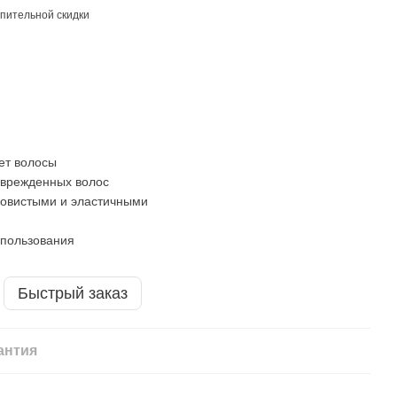
пительной скидки
:
ет волосы
оврежденных волос
ковистыми и эластичными
спользования
Быстрый заказ
антия