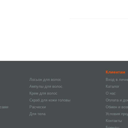
Клиентам
Лосьон для волос
Вход в личн
Ампулы для волос
Каталог
Крем для волос
О нас
Скраб для кожи головы
Оплата и до
осами
Расчески
Обмен и воз
Для тела
Условия пр
Контакты
Бренды