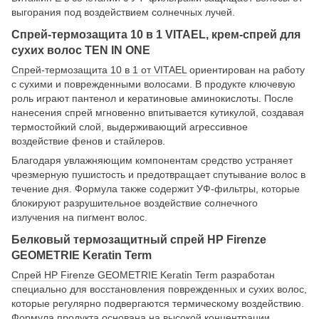
выгорания под воздействием солнечных лучей.
Спрей-термозащита 10 в 1 VITAEL, крем-спрей для
сухих волос TEN IN ONE
Спрей-термозащита 10 в 1 от VITAEL
ориентирован на работу
с сухими и поврежденными волосами. В продукте ключевую
роль играют пантенол и кератиновые аминокислоты. После
нанесения спрей мгновенно впитывается кутикулой, создавая
термостойкий слой, выдерживающий агрессивное
воздействие фенов и стайлеров.
Благодаря увлажняющим компонентам средство устраняет
чрезмерную пушистость и предотвращает спутывание волос в
течение дня. Формула также содержит УФ-фильтры, которые
блокируют разрушительное воздействие солнечного
излучения на пигмент волос.
Белковый термозащитный спрей HP Firenze
GEOMETRIE Keratin Term
Спрей HP Firenze GEOMETRIE Keratin Term
разработан
специально для восстановления поврежденных и сухих волос,
которые регулярно подвергаются термическому воздействию.
Формула продукта основана на высокой концентрации