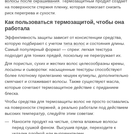
волосы после окрашивания
. Термозащитный продукт создает
на поверхности стержня пленку, которая помогает снизить
риск перегрева и сухости.
Как пользоваться термозащитой, чтобы она
работала
Эффективность защиты зависит от консистенции средства,
которую подбирают с учетом
типа волос
и состояния длины.
Самый популярный формат — спреи: легкая текстура
подходит для тонких прядей, поскольку не перегружает их.
Для пористых, сухих и жестких волос целесообразны кремы,
лосьоны и сыворотки: насыщенные текстуры способствуют
более плотному прилеганию чешуек кутикулы, дополнительно
смягчают и сглаживают волосы. Также существуют масла,
которые сочетают термозащитное действие с приданием
блеска.
Чтобы средства для термозащиты волос не просто оставались
на поверхности стержней, а реально работали под действием
высоких температур, следуйте этим советам:
Наносите продукт на чистые, слегка влажные волосы
перед сушкой феном. Высушив пряди, переходите к
укладке плойкой или выпрямителем.