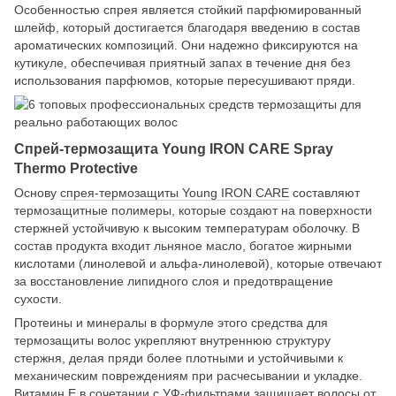
Особенностью спрея является стойкий парфюмированный
шлейф, который достигается благодаря введению в состав
ароматических композиций. Они надежно фиксируются на
кутикуле, обеспечивая приятный запах в течение дня без
использования парфюмов, которые пересушивают пряди.
Спрей-термозащита Young IRON CARE Spray
Thermo Protective
Основу
спрея-термозащиты Young IRON CARE
составляют
термозащитные полимеры, которые создают на поверхности
стержней устойчивую к высоким температурам оболочку. В
состав продукта входит льняное масло, богатое жирными
кислотами (линолевой и альфа-линолевой), которые отвечают
за восстановление липидного слоя и предотвращение
сухости.
Протеины и минералы в формуле этого средства для
термозащиты волос укрепляют внутреннюю структуру
стержня, делая пряди более плотными и устойчивыми к
механическим повреждениям при расчесывании и укладке.
Витамин Е в сочетании с УФ-фильтрами защищает волосы от