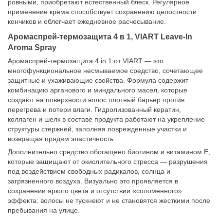
ровными, приобретают естественный блеск. Регулярное
применение крема способствует сохранению целостности
кончиков и облегчает ежедневное расчесывание.
Аромаспрей-термозащита 4 в 1, VIART Leave-In
Aroma Spray
Аромаспрей-термозащита 4 in 1 от VIART
— это
многофункциональное несмываемое средство, сочетающее
защитные и ухаживающие свойства. Формула содержит
комбинацию арганового и миндального масел, которые
создают на поверхности волос плотный барьер против
перегрева и потери влаги. Гидролизованный кератин,
коллаген и шелк в составе продукта работают на укрепление
структуры стержней, заполняя поврежденные участки и
возвращая прядям эластичность.
Дополнительно средство обогащено биотином и витамином Е,
которые защищают от окислительного стресса — разрушения
под воздействием свободных радикалов, солнца и
загрязненного воздуха. Визуально это проявляется в
сохранении яркого цвета и отсутствии «соломенного»
эффекта: волосы не тускнеют и не становятся жесткими после
пребывания на улице.