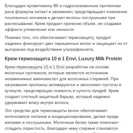
Благодаря провитамину B5 и гидролизованным протеинам
риса формула питает и увлажняет, предотвращает появление
посеченных кончиков и делает волосы послушными при
расчесывании. Крем придает прическе объем, не создавая
эффекта утяжеления или липкости.
Помимо того, что обеспечивает термозащиту, продукт
надежно фиксирует цвет окрашенных волос и защищает их от
выгорания под воздействием ультрафиолета.
Крем-термозащита 10 в 1 Envi, Luxury Milk Protein
Крем-термозащита 10 в 1 Envi
разработан на основе
молочных протеинов, которые являются источником
незаменимых аминокислот для волосяных стержней. При
нагревании протеины активируются и заполняют пустоты в
кутикуле, предотвращая ломкость и сухость прядей. Крем
создает плотный защитный барьер, который надежно
удерживает влагу внутри волоса.
Это средство для термозащиты волос обеспечивает
интенсивное питание и кондиционирование, делая пряди
мягкими и послушными. Молочные белки также помогают
сгладить пористость, благодаря чему стержни становятся