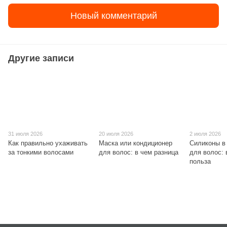
Новый комментарий
Другие записи
31 июля 2026
20 июля 2026
2 июля 2026
Как правильно ухаживать
Маска или кондиционер
Силиконы в
за тонкими волосами
для волос: в чем разница
для волос: 
польза